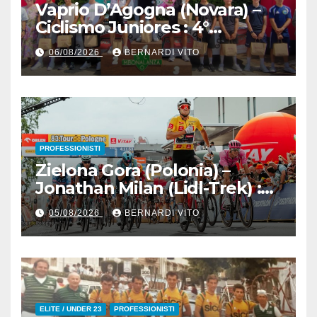
Vaprio D’Agogna (Novara) –
Ciclismo Juniores : 4°
Memorial Pippo Fallarini al
06/08/2026
BERNARDI VITO
valsusano Graziano Paolo
Marangon (Team Guerrini –
Senaghese)
PROFESSIONISTI
Zielona Gora (Polonia) –
Jonathan Milan (Lidl-Trek) :
Vince la terza tappa di
05/08/2026
BERNARDI VITO
seguito e in maglia gialla
all’83° Giro di Polonia
ELITE / UNDER 23
PROFESSIONISTI