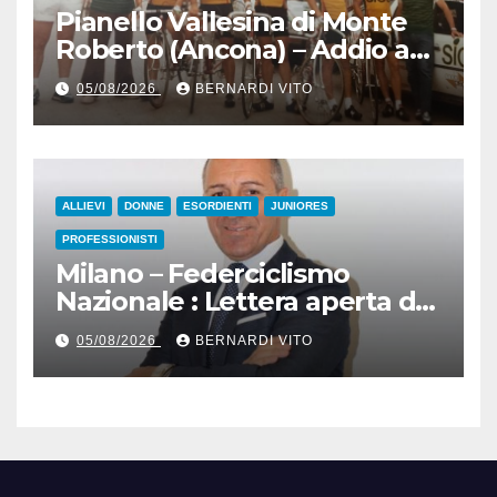
Pianello Vallesina di Monte
Roberto (Ancona) – Addio ad
Alderino Bartoloni, Direttore
05/08/2026
BERNARDI VITO
Sportivo rigorosamente
Gentile
ALLIEVI
DONNE
ESORDIENTI
JUNIORES
PROFESSIONISTI
Milano – Federciclismo
Nazionale : Lettera aperta del
Presidente Cordiano
05/08/2026
BERNARDI VITO
Dagnoni