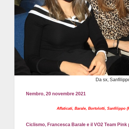
Da sx, Sanfilippo
Nembro, 20 novembre 2021
Affaticati, Barale, Bortolotti, Sanfilippo
Ciclismo, Francesca Barale e il VO2 Team Pink 