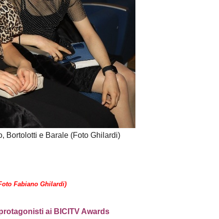
, Bortolotti e Barale (Foto Ghilardi)
 (Foto Fabiano Ghilardi)
protagonisti ai BICITV Awards