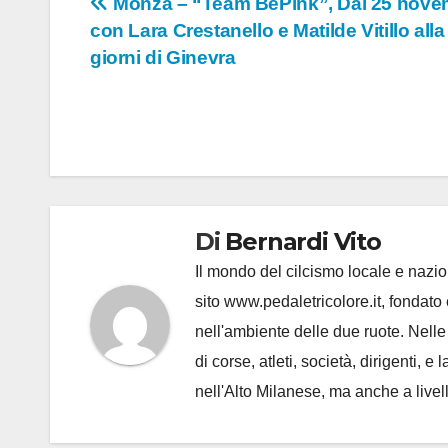
Navigazione
Monza – “Team BePink”, Dal 25 nove
con Lara Crestanello e Matilde Vitillo alla
articoli
giorni di Ginevra
Di
Bernardi Vito
Il mondo del cilcismo locale e nazion
sito www.pedaletricolore.it, fondato 
nell'ambiente delle due ruote. Nell
di corse, atleti, società, dirigenti
nell'Alto Milanese, ma anche a live