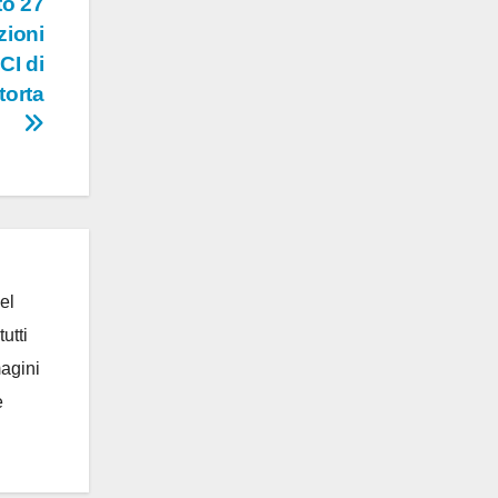
to 27
zioni
CI di
torta
el
utti
magini
e