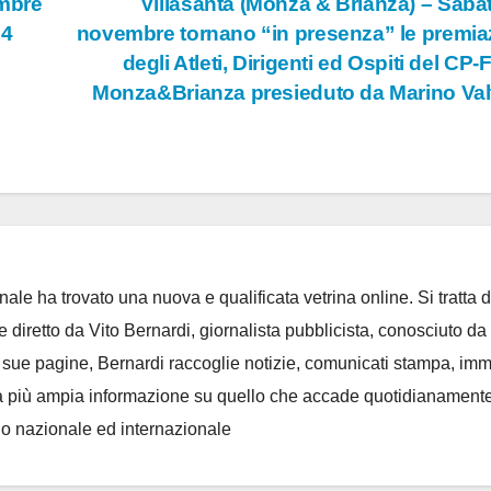
mbre
Villasanta (Monza & Brianza) – Saba
 4
novembre tornano “in presenza” le premia
degli Atleti, Dirigenti ed Ospiti del CP-F
Monza&Brianza presieduto da Marino Val
ale ha trovato una nuova e qualificata vetrina online. Si tratta d
e diretto da Vito Bernardi, giornalista pubblicista, conosciuto da t
e sue pagine, Bernardi raccoglie notizie, comunicati stampa, im
, e la più ampia informazione su quello che accade quotidianament
llo nazionale ed internazionale