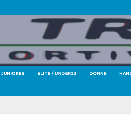
JUNIORES
ELITE / UNDER23
DONNE
HAND