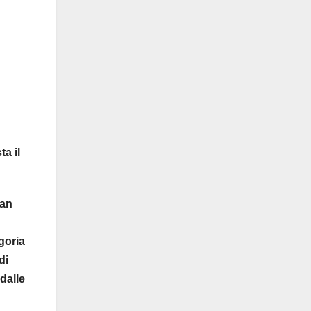
a il
ian
goria
di
 dalle