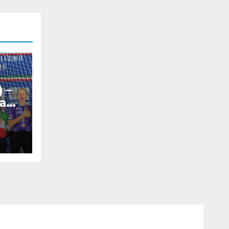
 –
iano
l