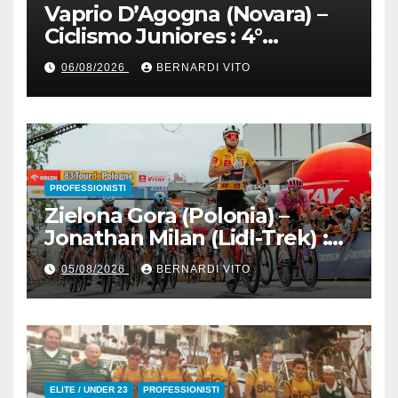
Vaprio D’Agogna (Novara) –
Ciclismo Juniores : 4°
Memorial Pippo Fallarini al
06/08/2026
BERNARDI VITO
valsusano Graziano Paolo
Marangon (Team Guerrini –
Senaghese)
PROFESSIONISTI
Zielona Gora (Polonia) –
Jonathan Milan (Lidl-Trek) :
Vince la terza tappa di
05/08/2026
BERNARDI VITO
seguito e in maglia gialla
all’83° Giro di Polonia
ELITE / UNDER 23
PROFESSIONISTI