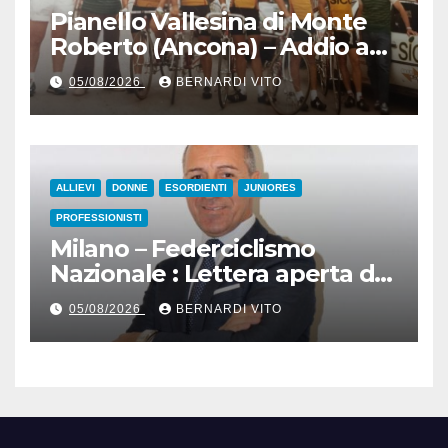
Pianello Vallesina di Monte
Roberto (Ancona) – Addio ad
Alderino Bartoloni, Direttore
05/08/2026
BERNARDI VITO
Sportivo rigorosamente
Gentile
ALLIEVI
DONNE
ESORDIENTI
JUNIORES
PROFESSIONISTI
Milano – Federciclismo
Nazionale : Lettera aperta del
Presidente Cordiano
05/08/2026
BERNARDI VITO
Dagnoni