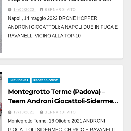
Edoardo Zardini tra i 21 attaccanti
14/05/2022
BERNARDI VITO
di giornata
Napoli, 14 maggio 2022 DRONE HOPPER
ANDRONI GIOCATTOLI: A NAPOLI DUE IN FUGA E
RAVANELLI VICINO ALLA TOP-10
IN EVIDENZA
PROFESSIONISTI
Montegrotto Terme (Padova) –
Team Androni Giocattoli-Sidermec
: I Corridori Luca Chirico e Simone
17/10/2021
BERNARDI VITO
Ravanelli investiti in allenamento
Montegrotto Terme, 16 Ottobre 2021 ANDRONI
da un automobilista
GIOCATTOLI SIDERMEC: CHIRICO E RAVANELLI