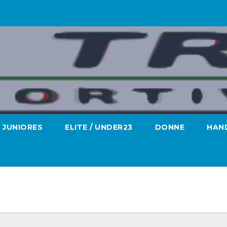
JUNIORES
ELITE / UNDER23
DONNE
HAND