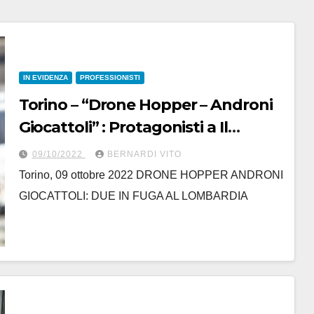
IN EVIDENZA
PROFESSIONISTI
Torino – “Drone Hopper – Androni
Giocattoli” : Protagonisti a Il
Lombardia con Natnael Tesfazion
09/10/2022
BERNARDI VITO
e Simone Ravanelli
Torino, 09 ottobre 2022 DRONE HOPPER ANDRONI
GIOCATTOLI: DUE IN FUGA AL LOMBARDIA