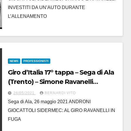
INVESTITI DA UN’AUTO DURANTE
L’ALLENAMENTO
NEWS
PROFESSIONISTI
Giro d’Italia 17° tappa – Sega di Ala
(Trento) – Simone Ravanelli
(Androni Giocattoli-Sidermec) : Tra i
26/05/2021
BERNARDI VITO
protagonisti della fuga di giornata
Sega di Ala, 26 maggio 2021 ANDRONI
al Giro D’Italia
GIOCATTOLI SIDERMEC: AL GIRO RAVANELLI IN
FUGA