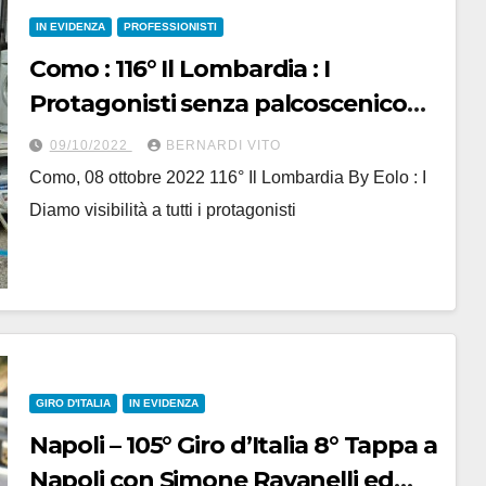
IN EVIDENZA
PROFESSIONISTI
Como : 116° Il Lombardia : I
Protagonisti senza palcoscenico
finale ma sempre davanti con
09/10/2022
BERNARDI VITO
grinta e determinazione
Como, 08 ottobre 2022 116° Il Lombardia By Eolo : I
Diamo visibilità a tutti i protagonisti
GIRO D'ITALIA
IN EVIDENZA
Napoli – 105° Giro d’Italia 8° Tappa a
Napoli con Simone Ravanelli ed