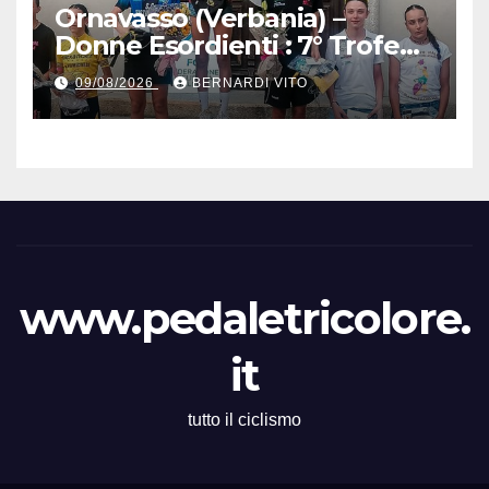
Ornavasso (Verbania) –
Donne Esordienti : 7° Trofeo
Santuario Madonna del
09/08/2026
BERNARDI VITO
Boden, Aurora Cerame e
Martina Zavattero le neo
campionesse regionali FCI
Piemonte
www.pedaletricolore.
it
tutto il ciclismo