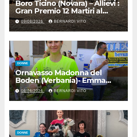
Boro Ticino (Novara) – Allievi :
Gran Premio 12 Martiri al
trentino Pietro Valenti
09/08/2026
BERNARDI VITO
(Ciclistica Dro) con 1’30” sul
bergamasco Pietro Resca (SC
Romanese) – Servizio
fotografico di Luciano
Pedretti
DONNE
Ornavasso Madonna del
Boden (Verbania)- Emma
Cocca per la rivincita su
09/08/2026
BERNARDI VITO
Firenze, Elisa Paiusco
Sansottera per la riconferma
tra le migliori Donne Allieve
DONNE