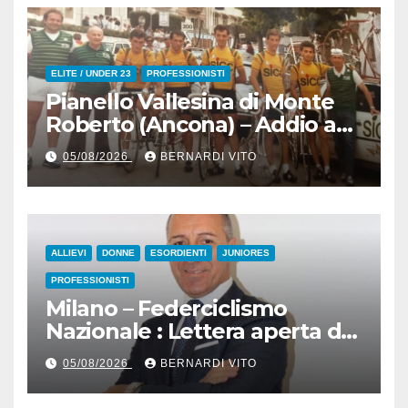
ELITE / UNDER 23
PROFESSIONISTI
Pianello Vallesina di Monte
Roberto (Ancona) – Addio ad
Alderino Bartoloni, Direttore
05/08/2026
BERNARDI VITO
Sportivo rigorosamente
Gentile
ALLIEVI
DONNE
ESORDIENTI
JUNIORES
PROFESSIONISTI
Milano – Federciclismo
Nazionale : Lettera aperta del
Presidente Cordiano
05/08/2026
BERNARDI VITO
Dagnoni