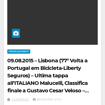
PROFESSIONISTI
09.08.2015 – Lisbona (77° Volta a
Portugal em Bicicleta-Liberty
Seguros) – Ultima tappa
all’ITALIANO Malucelli, Classifica
finale a Gustavo Cesar Veloso –
Fotoservizio di Jean Claude
14/08/2015
BERNARDI VITO