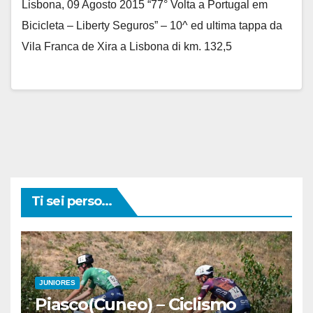
Faucher
Lisbona, 09 Agosto 2015 “77° Volta a Portugal em
Bicicleta – Liberty Seguros” – 10^ ed ultima tappa da
Vila Franca de Xira a Lisbona di km. 132,5
Ti sei perso...
JUNIORES
Piasco(Cuneo) – Ciclismo