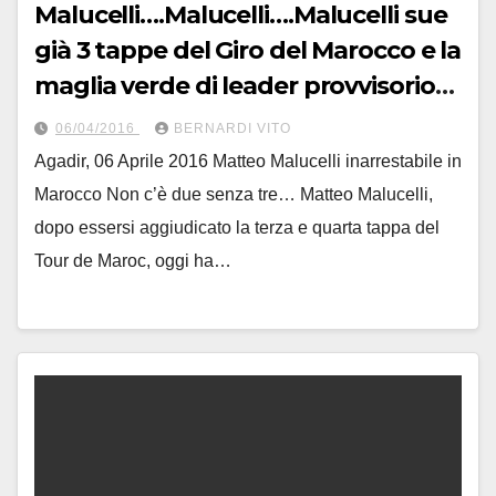
Malucelli….Malucelli….Malucelli sue
già 3 tappe del Giro del Marocco e la
maglia verde di leader provvisorio
della classifica generale
06/04/2016
BERNARDI VITO
Agadir, 06 Aprile 2016 Matteo Malucelli inarrestabile in
Marocco Non c’è due senza tre… Matteo Malucelli,
dopo essersi aggiudicato la terza e quarta tappa del
Tour de Maroc, oggi ha…