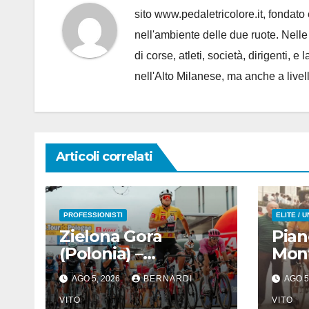
sito www.pedaletricolore.it, fondato 
nell'ambiente delle due ruote. Nell
di corse, atleti, società, dirigenti
nell'Alto Milanese, ma anche a live
Articoli correlati
PROFESSIONISTI
ELITE / 
Zielona Gora
Pian
(Polonia) –
Mon
Jonathan Milan
(Anc
AGO 5, 2026
BERNARDI
AGO 5
(Lidl-Trek) : Vince la
Alde
terza tappa di
VITO
Dire
VITO