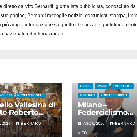
e diretto da Vito Bernardi, giornalista pubblicista, conosciuto da t
e sue pagine, Bernardi raccoglie notizie, comunicati stampa, im
, e la più ampia informazione su quello che accade quotidianament
llo nazionale ed internazionale
ALLIEVI
DONNE
ESORDIENTI
UNDER 23
PROFESSIONISTI
JUNIORES
PROFESSIONISTI
ello Vallesina di
Milano –
te Roberto
Federciclismo
ona) – Addio ad
Nazionale : Lett
, 2026
BERNARDI
AGO 5, 2026
BERNARDI
rino Bartoloni,
aperta del
ttore Sportivo
Presidente
VITO