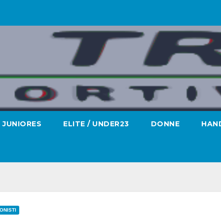
JUNIORES
ELITE / UNDER23
DONNE
HAND
ONISTI