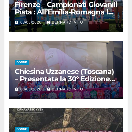
Firenze – Campionati Giovanili
Pista : All’Emilia-Romagna la
Maglia Tricolore Madison
08/08/2026
BERNARDI VITO
“Donne Allieve”
DONNE
Chiesina Uzzanese (Toscana)
– Presentata la 30° Edizione
del Giro della Toscana
08/08/2026
BERNARDI VITO
Femminile : Si disputerà dal
27 al 30 Agosto 2026
DONNE