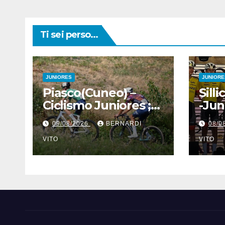
Ti sei perso...
JUNIORES
JUNIORE
Piasco(Cuneo) –
Sill
Ciclismo Juniores ;
-Jun
Riccardo Vesco
Fabb
09/08/2026
BERNARDI
08/0
(Guerrini-
Tomm
Senaghese) al
VITO
“Gr
VITO
fotofinish su
Gar
Gugnino (UC Piasco)
Mem
e Jedrysek (SC
Bart
Fagnano Nuova)