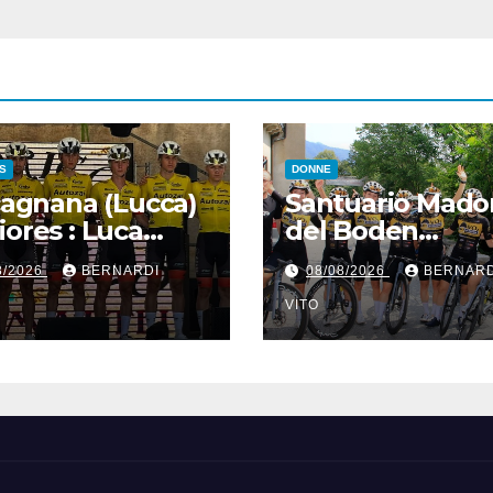
S
DONNE
icagnana (Lucca)
Santuario Mad
iores : Luca
del Boden
ri (Team Vangi
(Verbania) – Do
8/2026
BERNARDI
08/08/2026
BERNARD
asini) vince il
Juniores : Matil
an Premio
Rossignoli (Bft
VITO
fagnana –
Burzoni-Vo2 Te
orial Gino
Pink) in solitaria
ali”
7° Trofeo Santu
Madonna del B