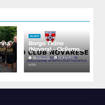
ALLIEVI
onna
Borgo Ticino
(Novara) – Ciclismo
nne
Categoria Allievi :
I
08/08/2026
BERNARDI
de
Domenica 9 Agosto
il Gran Premio 12
VITO
am
Martiri – Si ringrazia
 nel
il signor Gianmario
ario
Gatti (Segretario VC
oden
Novarese), per la
cortese
collaborazione