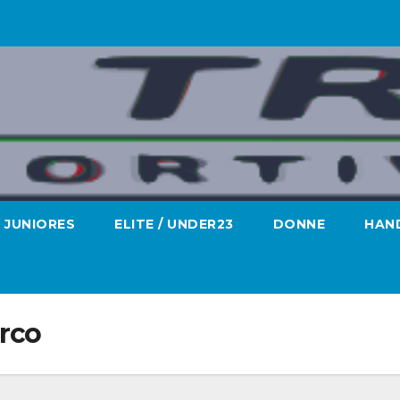
JUNIORES
ELITE / UNDER23
DONNE
HAND
rco