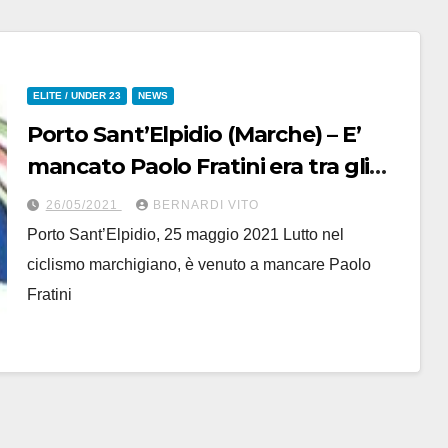
ELITE / UNDER 23
NEWS
Porto Sant’Elpidio (Marche) – E’
mancato Paolo Fratini era tra gli
Organizzatori del Gran Premio di
26/05/2021
BERNARDI VITO
Capodarco
Porto Sant’Elpidio, 25 maggio 2021 Lutto nel
ciclismo marchigiano, è venuto a mancare Paolo
Fratini