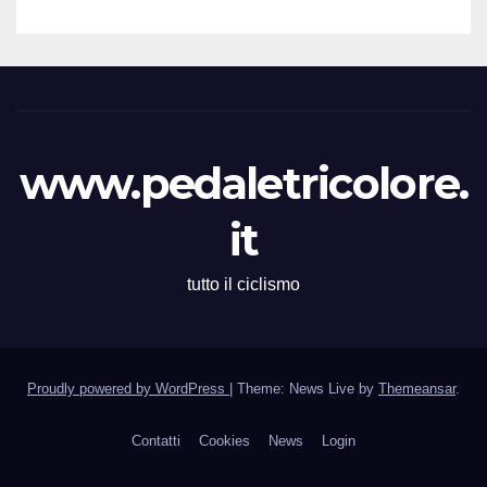
(Segretario VC Novarese), per
la cortese collaborazione
tecnica
www.pedaletricolore.
it
tutto il ciclismo
Proudly powered by WordPress
|
Theme: News Live by
Themeansar
.
Contatti
Cookies
News
Login