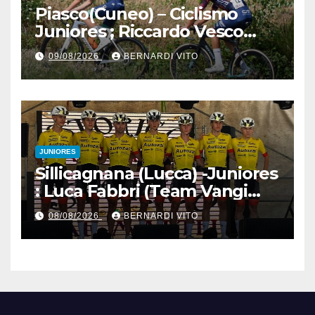
Piasco(Cuneo) – Ciclismo
Juniores ; Riccardo Vesco
(Guerrini-Senaghese) al
09/08/2026
BERNARDI VITO
fotofinish su Gugnino (UC
Piasco) e Jedrysek (SC
Fagnano Nuova)
JUNIORES
Sillicagnana (Lucca) -Juniores
: Luca Fabbri (Team Vangi
Tommasini) vince il “Gran
08/08/2026
BERNARDI VITO
Premio Garfagnana –
Memorial Gino Bartali”