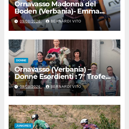
Ornavasso Madonna del
Boden (Verbania)- Emma
Cocca per la rivincita su
09/08/2026
BERNARDI VITO
Firenze, Elisa Paiusco
Sansottera per la riconferma
tra le migliori Donne Allieve
DONNE
Ornavasso (Verbania) –
Donne Esordienti : 7° Trofeo
Santuario Madonna del
09/08/2026
BERNARDI VITO
Boden, Aurora Cerame e
Martina Zavattero le neo
campionesse regionali FCI
Piemonte
JUNIORES