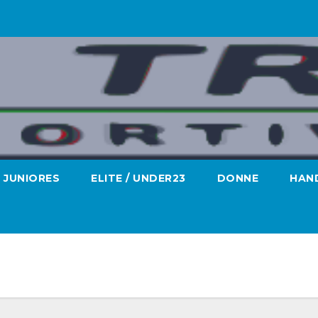
JUNIORES
ELITE / UNDER23
DONNE
HAND