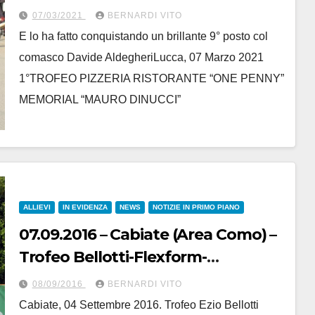
“One Penny-Memorial Mauro
07/03/2021
BERNARDI VITO
Dinucci” – Al via il Velo Club
E lo ha fatto conquistando un brillante 9° posto col
Mendrisio
comasco Davide AldegheriLucca, 07 Marzo 2021
1°TROFEO PIZZERIA RISTORANTE “ONE PENNY”
MEMORIAL “MAURO DINUCCI”
ALLIEVI
IN EVIDENZA
NEWS
NOTIZIE IN PRIMO PIANO
07.09.2016 – Cabiate (Area Como) –
Trofeo Bellotti-Flexform-
Galimberti : 1° Simone Debenedetti
08/09/2016
BERNARDI VITO
– Fotoservizio di Angelo Mambretti
Cabiate, 04 Settembre 2016. Trofeo Ezio Bellotti