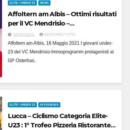
ELITE / UNDER 23
NEWS
Affoltern am Albis – Ottimi risultati
per il VC Mendrisio –
Immoprogramm al GP Osterhas
20/05/2021
BERNARDI VITO
con Hochstrasser, Aldegheri e
Affoltern am Albis, 16 Maggio 2021 I giovani under-
Petrogalli – Ordine d’arrivo
23 del VC Mendrisio-Immoprogramm protagonisti al
completo
GP Osterhas.
ELITE / UNDER 23
IN EVIDENZA
Lucca – Ciclismo Categoria Elite-
U23 : 1° Trofeo Pizzeria Ristorante