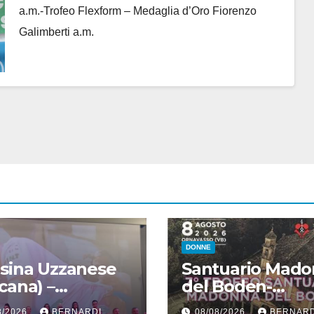
a.m.-Trofeo Flexform – Medaglia d’Oro Fiorenzo
Galimberti a.m.
DONNE
sina Uzzanese
Santuario Mad
cana) –
del Boden-
entata la 30°
Ornavasso
8/2026
BERNARDI
08/08/2026
BERNARD