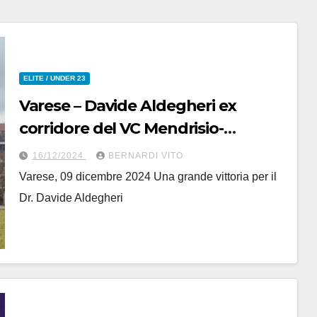
ELITE / UNDER 23
Varese – Davide Aldegheri ex
corridore del VC Mendrisio-
Immoprogramm dal 9 dicembre
16/12/2024
BERNARDI VITO
2024 è il Dottor Davide Aldegheri
Varese, 09 dicembre 2024 Una grande vittoria per il
Dr. Davide Aldegheri