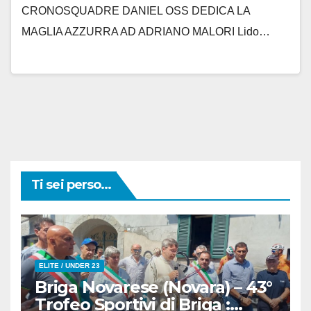
CRONOSQUADRE DANIEL OSS DEDICA LA
MAGLIA AZZURRA AD ADRIANO MALORI Lido…
Ti sei perso...
ELITE / UNDER 23
Briga Novarese (Novara) – 43°
Trofeo Sportivi di Briga :