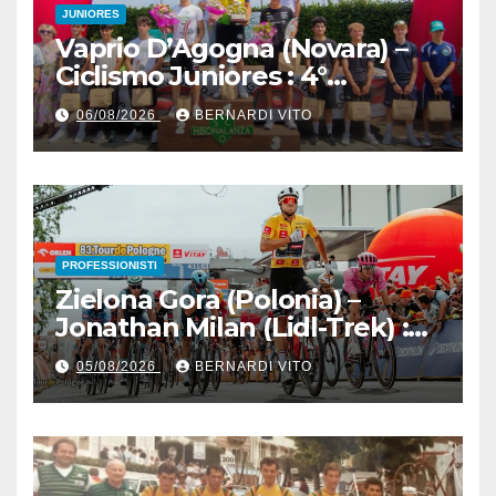
JUNIORES
Vaprio D’Agogna (Novara) –
Ciclismo Juniores : 4°
Memorial Pippo Fallarini al
06/08/2026
BERNARDI VITO
valsusano Graziano Paolo
Marangon (Team Guerrini –
Senaghese)
PROFESSIONISTI
Zielona Gora (Polonia) –
Jonathan Milan (Lidl-Trek) :
Vince la terza tappa di
05/08/2026
BERNARDI VITO
seguito e in maglia gialla
all’83° Giro di Polonia