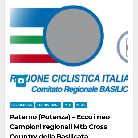
CICLOCROSS
FUORISTRADA
MTB
NEWS
Paterno (Potenza) – Ecco i neo
Campioni regionali Mtb Cross
Country della Basilicata