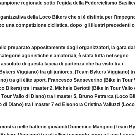
campione regionale sotto l’egida della Federciclismo Basilic
anizzativa della Loco Bikers che si è distinta per l’impegno
po una competizione ciclistica, dopo gli illustri precedenti c
ello preparato appositamente dagli organizzatori, la gara dal
categorie agonistiche e amatoriali, è stata tutta nel segno
 assoluto di questa fascia di partenza che ha visto tra i
kers Viggiano) tra gli juniores, (Team Bykers Viggiano) tra
o) tra gli élite sport, Francesco Sanseverino (Bike in Tour 
o Bikers) tra i master 2, Michele Bertotti (Bike in Tour Vallo 
n Tour Vallo di Diano) tra i master 5, Bruno Petrarca (Loco Bi
o di Diano) tra i master 7 ed Eleonora Cristina Valluzzi (Loco
in mostra nelle batterie giovanili Domenico Mangino (Team B
m Bykers Viggiano) tra gli allievi secondo anno e Luca Lagua