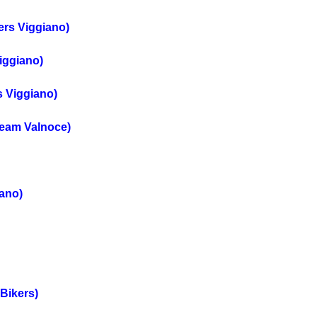
ers Viggiano)
iggiano)
s Viggiano)
Team Valnoce)
iano)
 Bikers)