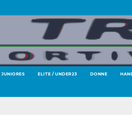
JUNIORES
ELITE / UNDER23
DONNE
HAND