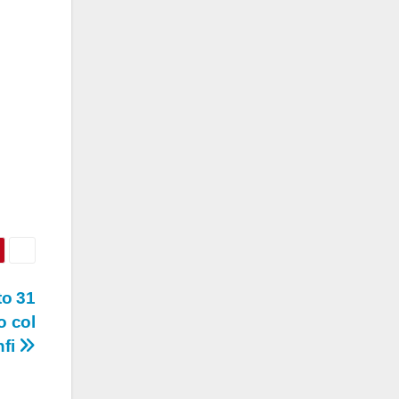
to 31
o col
nfi