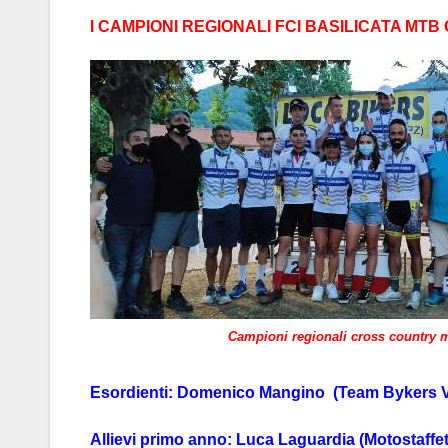
I CAMPIONI REGIONALI FCI BASILICATA MT
Campioni regionali cross country m
Esordienti: Domenico Mangino (Team Bykers V
Allievi primo anno: Luca Laguardia (Motostaffe