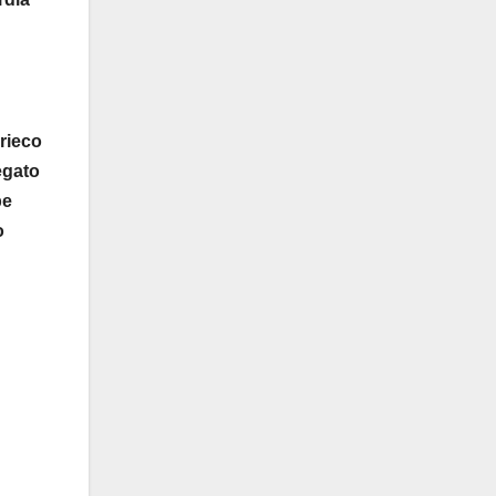
Grieco
egato
pe
o