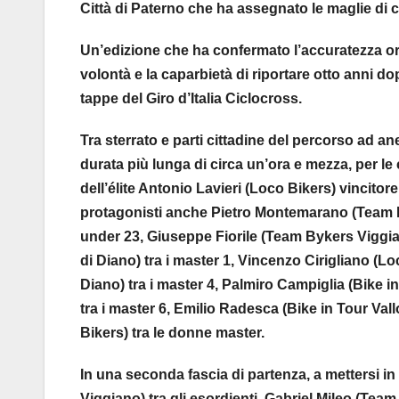
Città di Paterno che ha assegnato le maglie di 
Un’edizione che ha confermato l’accuratezza org
volontà e la caparbietà di riportare otto anni do
tappe del Giro d’Italia Ciclocross.
Tra sterrato e parti cittadine del percorso ad an
durata più lunga di circa un’ora e mezza, per le 
dell’élite Antonio Lavieri (Loco Bikers) vincitore
protagonisti anche Pietro Montemarano (Team By
under 23, Giuseppe Fiorile (Team Bykers Viggian
di Diano) tra i master 1, Vincenzo Cirigliano (Loc
Diano) tra i master 4, Palmiro Campiglia (Bike i
tra i master 6, Emilio Radesca (Bike in Tour Vall
Bikers) tra le donne master.
In una seconda fascia di partenza, a mettersi 
Viggiano) tra gli esordienti, Gabriel Mileo (Tea