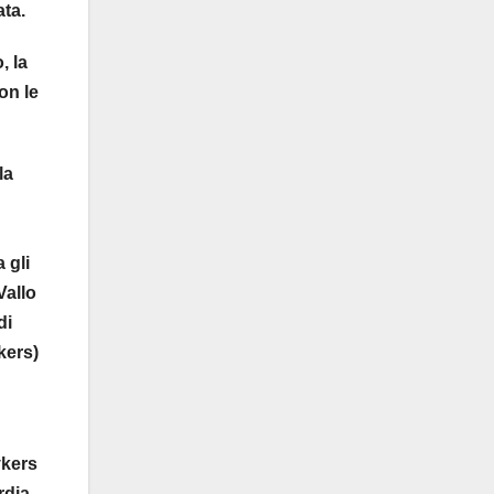
ata.
, la
on le
la
 gli
Vallo
di
kers)
ykers
rdia