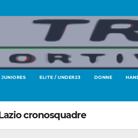
JUNIORES
ELITE / UNDER23
DONNE
HAND
Lazio cronosquadre