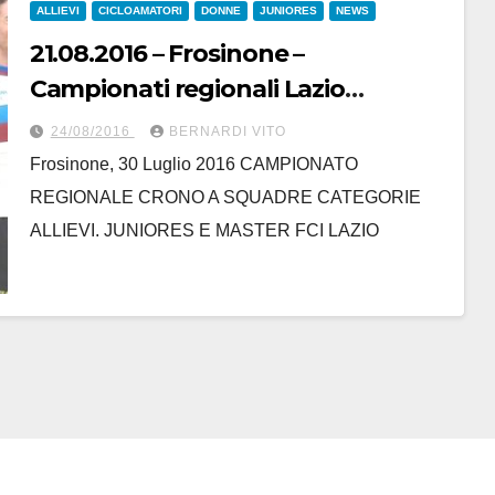
ALLIEVI
CICLOAMATORI
DONNE
JUNIORES
NEWS
21.08.2016 – Frosinone –
Campionati regionali Lazio
cronosquadre – Dal Lazio Giovanni
24/08/2016
BERNARDI VITO
Maialetti
Frosinone, 30 Luglio 2016 CAMPIONATO
REGIONALE CRONO A SQUADRE CATEGORIE
ALLIEVI. JUNIORES E MASTER FCI LAZIO