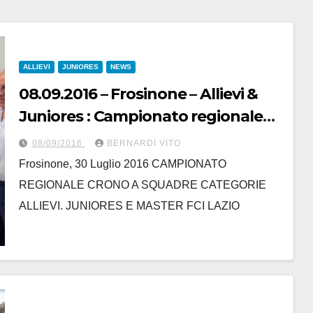
ALLIEVI
JUNIORES
NEWS
08.09.2016 – Frosinone – Allievi &
Juniores : Campionato regionale
Lazio cronosquadre – Da Giovanni
08/09/2016
BERNARDI VITO
Maialetti
Frosinone, 30 Luglio 2016 CAMPIONATO
REGIONALE CRONO A SQUADRE CATEGORIE
ALLIEVI. JUNIORES E MASTER FCI LAZIO