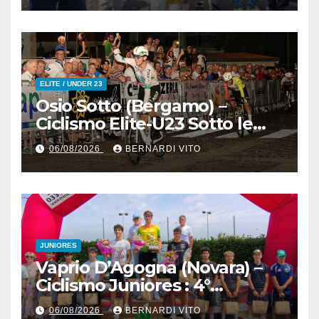
Colombano
ELITE / UNDER 23
Osio Sotto (Bergamo) –
Ciclismo Elite-U23 Sotto le
Stelle : Kevin Bertoncelli (SC
06/08/2026
BERNARDI VITO
Padovani-Polo Cherry Bank)
su Andrea Biancalani
(Beltrami TSA Tre Colli)
JUNIORES
Vaprio D’Agogna (Novara) –
Ciclismo Juniores : 4°
Memorial Pippo Fallarini al
06/08/2026
BERNARDI VITO