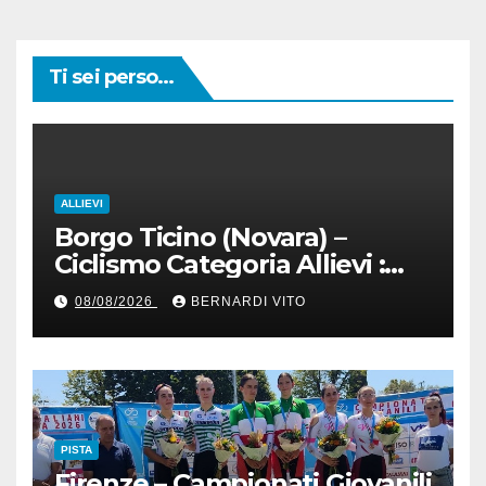
Ti sei perso...
ALLIEVI
Borgo Ticino (Novara) –
Ciclismo Categoria Allievi :
Domenica 9 Agosto
08/08/2026
BERNARDI VITO
PISTA
Firenze – Campionati Giovanili