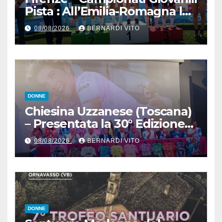
Pista : All’Emilia-Romagna la
Maglia Tricolore Madison
08/08/2026
BERNARDI VITO
“Donne Allieve”
DONNE
Chiesina Uzzanese (Toscana)
– Presentata la 30° Edizione
del Giro della Toscana
08/08/2026
BERNARDI VITO
Femminile : Si disputerà dal
27 al 30 Agosto 2026
DONNE