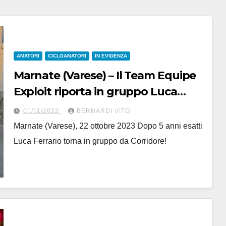
AMATORI
CICLOAMATORI
IN EVIDENZA
Marnate (Varese) – Il Team Equipe
Exploit riporta in gruppo Luca
Ferrario al 21° Valle Olona Day
01/11/2023
BERNARDI VITO
Marnate (Varese), 22 ottobre 2023 Dopo 5 anni esatti
Luca Ferrario torna in gruppo da Corridore!