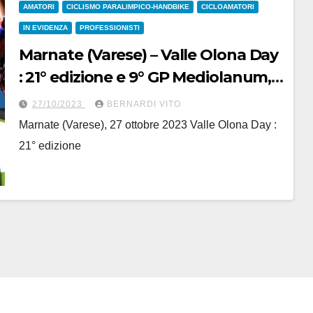
AMATORI
CICLISMO PARALIMPICO-HANDBIKE
CICLOAMATORI
IN EVIDENZA
PROFESSIONISTI
Marnate (Varese) – Valle Olona Day
: 21° edizione e 9° GP Mediolanum,
domenica 29 ottobre 2023
27/10/2023
BERNARDI VITO
Marnate (Varese), 27 ottobre 2023 Valle Olona Day :
21° edizione