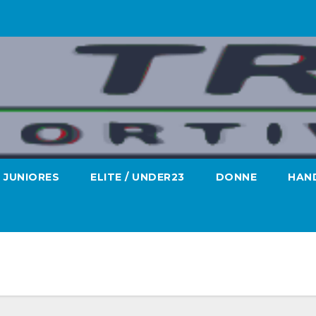
JUNIORES
ELITE / UNDER23
DONNE
HAND