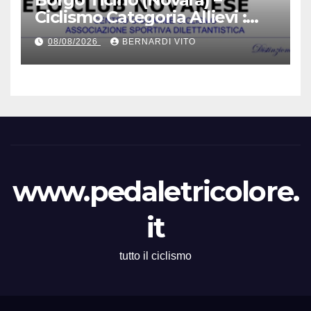
Ciclismo Categoria Allievi :
Domenica 9 Agosto il Gran
08/08/2026
BERNARDI VITO
Premio 12 Martiri – Si ringrazia
il signor Gianmario Gatti
(Segretario VC Novarese), per
la cortese collaborazione
tecnica
www.pedaletricolore.
it
tutto il ciclismo