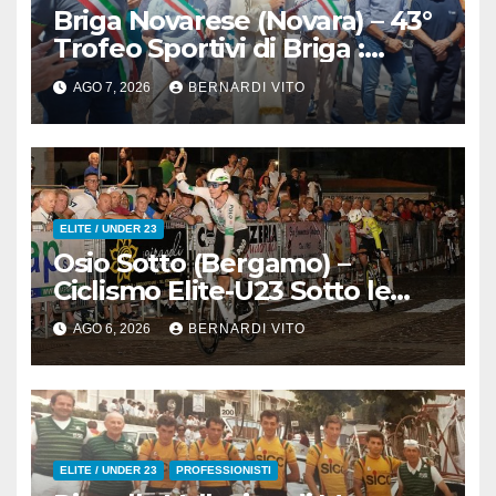
Briga Novarese (Novara) – 43°
Trofeo Sportivi di Briga :
Nicolò Arrighetti è ancora lui il
AGO 7, 2026
BERNARDI VITO
Re del Muro di San
Colombano
ELITE / UNDER 23
Osio Sotto (Bergamo) –
Ciclismo Elite-U23 Sotto le
Stelle : Kevin Bertoncelli (SC
AGO 6, 2026
BERNARDI VITO
Padovani-Polo Cherry Bank)
su Andrea Biancalani
(Beltrami TSA Tre Colli)
ELITE / UNDER 23
PROFESSIONISTI