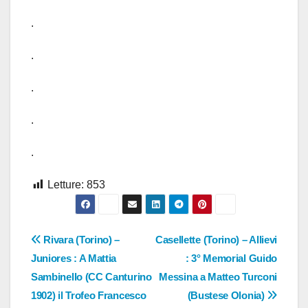
.
.
.
.
.
Letture:
853
Navigazione
Rivara (Torino) –
Casellette (Torino) – Allievi
Juniores : A Mattia
: 3° Memorial Guido
articoli
Sambinello (CC Canturino
Messina a Matteo Turconi
1902) il Trofeo Francesco
(Bustese Olonia)