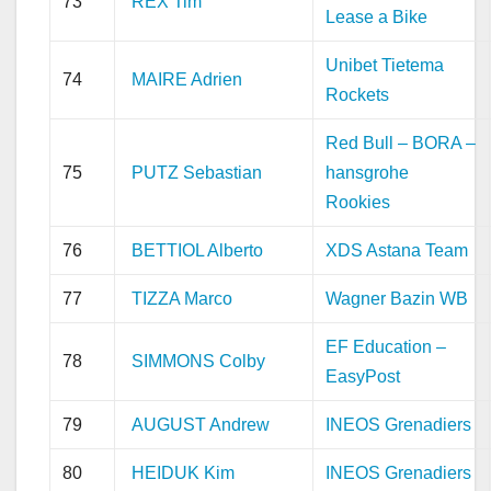
73
REX Tim
Lease a Bike
Unibet Tietema
74
MAIRE Adrien
Rockets
Red Bull – BORA –
75
PUTZ Sebastian
hansgrohe
Rookies
76
BETTIOL Alberto
XDS Astana Team
77
TIZZA Marco
Wagner Bazin WB
EF Education –
78
SIMMONS Colby
EasyPost
79
AUGUST Andrew
INEOS Grenadiers
80
HEIDUK Kim
INEOS Grenadiers