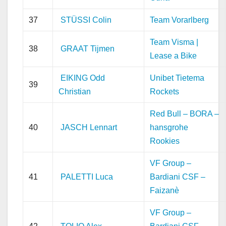
37
STÜSSI Colin
Team Vorarlberg
Team Visma |
38
GRAAT Tijmen
Lease a Bike
EIKING Odd
Unibet Tietema
39
Christian
Rockets
Red Bull – BORA –
40
JASCH Lennart
hansgrohe
Rookies
VF Group –
41
PALETTI Luca
Bardiani CSF –
Faizanè
VF Group –