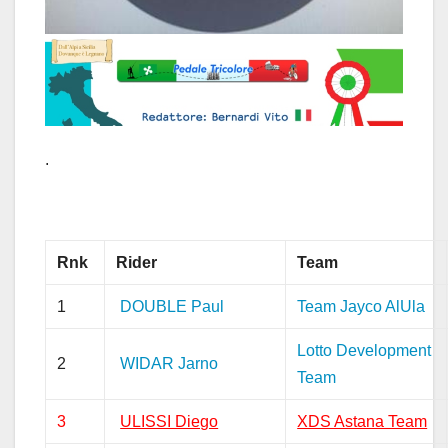
.
Rnk
Rider
Team
1
DOUBLE Paul
Team Jayco AlUla
Lotto Development
2
WIDAR Jarno
Team
3
ULISSI Diego
XDS Astana Team