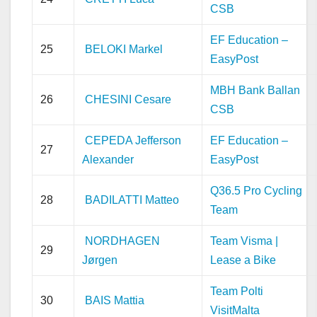
CSB
EF Education –
25
BELOKI Markel
EasyPost
MBH Bank Ballan
26
CHESINI Cesare
CSB
CEPEDA Jefferson
EF Education –
27
Alexander
EasyPost
Q36.5 Pro Cycling
28
BADILATTI Matteo
Team
NORDHAGEN
Team Visma |
29
Jørgen
Lease a Bike
Team Polti
30
BAIS Mattia
VisitMalta