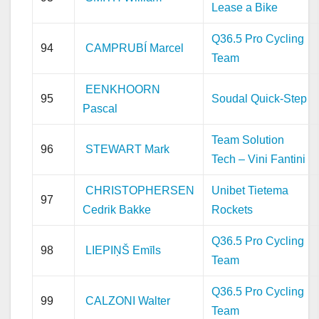
Lease a Bike
Q36.5 Pro Cycling
94
CAMPRUBÍ Marcel
Team
EENKHOORN
95
Soudal Quick-Step
Pascal
Team Solution
96
STEWART Mark
Tech – Vini Fantini
CHRISTOPHERSEN
Unibet Tietema
97
Cedrik Bakke
Rockets
Q36.5 Pro Cycling
98
LIEPIŅŠ Emīls
Team
Q36.5 Pro Cycling
99
CALZONI Walter
Team