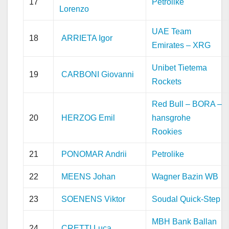
17
Petrolike
Lorenzo
UAE Team
18
ARRIETA Igor
Emirates – XRG
Unibet Tietema
19
CARBONI Giovanni
Rockets
Red Bull – BORA –
20
HERZOG Emil
hansgrohe
Rookies
21
PONOMAR Andrii
Petrolike
22
MEENS Johan
Wagner Bazin WB
23
SOENENS Viktor
Soudal Quick-Step
MBH Bank Ballan
24
CRETTI Luca