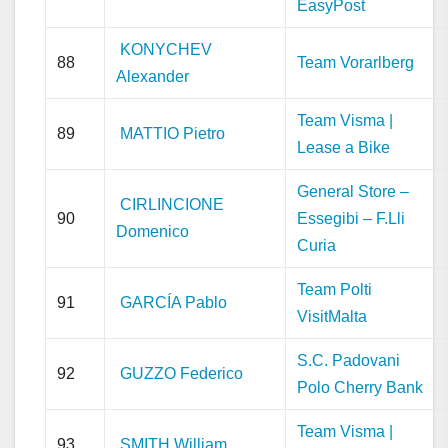
EasyPost
KONYCHEV
88
Team Vorarlberg
Alexander
Team Visma |
89
MATTIO Pietro
Lease a Bike
General Store –
CIRLINCIONE
90
Essegibi – F.Lli
Domenico
Curia
Team Polti
91
GARCÍA Pablo
VisitMalta
S.C. Padovani
92
GUZZO Federico
Polo Cherry Bank
Team Visma |
93
SMITH William