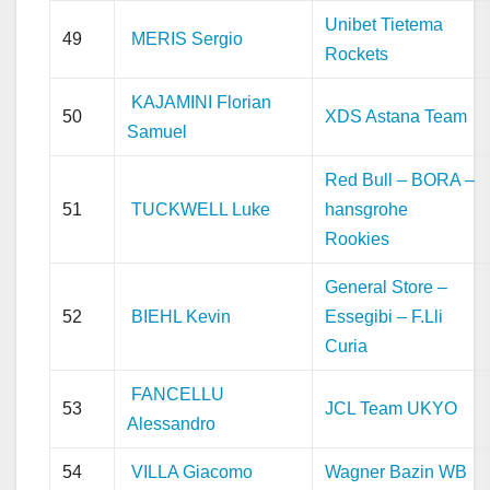
Unibet Tietema
49
MERIS Sergio
Rockets
KAJAMINI Florian
50
XDS Astana Team
Samuel
Red Bull – BORA –
51
TUCKWELL Luke
hansgrohe
Rookies
General Store –
52
BIEHL Kevin
Essegibi – F.Lli
Curia
FANCELLU
53
JCL Team UKYO
Alessandro
54
VILLA Giacomo
Wagner Bazin WB