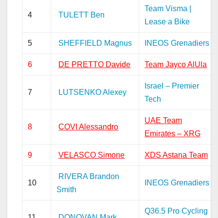
Team Visma |
4
TULETT Ben
Lease a Bike
5
SHEFFIELD Magnus
INEOS Grenadiers
6
DE PRETTO Davide
Team Jayco AlUla
Israel – Premier
7
LUTSENKO Alexey
Tech
UAE Team
8
COVI Alessandro
Emirates – XRG
9
VELASCO Simone
XDS Astana Team
RIVERA Brandon
10
INEOS Grenadiers
Smith
Q36.5 Pro Cycling
11
DONOVAN Mark