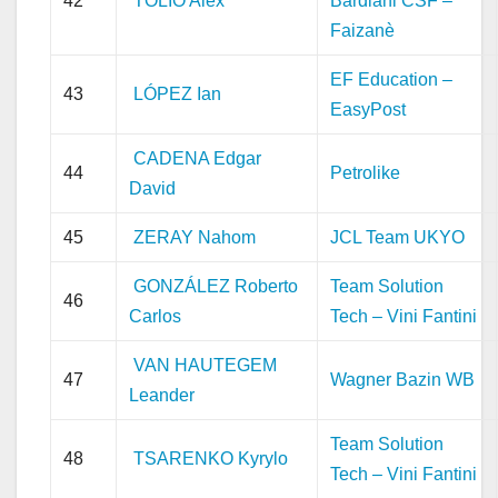
42
TOLIO Alex
Bardiani CSF –
Faizanè
EF Education –
43
LÓPEZ Ian
EasyPost
CADENA Edgar
44
Petrolike
David
45
ZERAY Nahom
JCL Team UKYO
GONZÁLEZ Roberto
Team Solution
46
Carlos
Tech – Vini Fantini
VAN HAUTEGEM
47
Wagner Bazin WB
Leander
Team Solution
48
TSARENKO Kyrylo
Tech – Vini Fantini