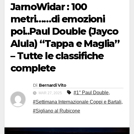
JarnoWidar : 100
metri……di emozioni
poi..Paul Double (Jayco
Alula) “Tappa e Maglia”
– Tutte le classifiche
complete
Di
Bernardi Vito
#1° Paul Double
,
MAR 27, 2025
#Settimana Internazionale Coppi e Bartali
,
#Sigliano al Rubicone