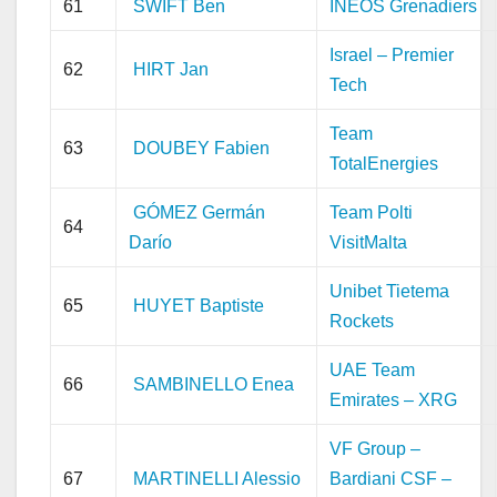
61
SWIFT Ben
INEOS Grenadiers
Israel – Premier
62
HIRT Jan
Tech
Team
63
DOUBEY Fabien
TotalEnergies
GÓMEZ Germán
Team Polti
64
Darío
VisitMalta
Unibet Tietema
65
HUYET Baptiste
Rockets
UAE Team
66
SAMBINELLO Enea
Emirates – XRG
VF Group –
67
MARTINELLI Alessio
Bardiani CSF –