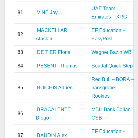
UAE Team
81
VINE Jay
Emirates – XRG
MACKELLAR
EF Education –
82
Alastair
EasyPost
83
DE TIER Floris
Wagner Bazin WB
84
PESENTI Thomas
Soudal Quick-Step
Red Bull – BORA –
85
BOICHIS Adrien
hansgrohe
Rookies
BRACALENTE
MBH Bank Ballan
86
Diego
CSB
EF Education –
87
BAUDIN Alex