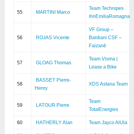
Team Technipes
55
MARTINI Marco
#inEmiliaRomagna
VF Group –
56
ROJAS Vicente
Bardiani CSF –
Faizanè
Team Visma |
57
GLOAG Thomas
Lease a Bike
BASSET Pierre-
58
XDS Astana Team
Henry
Team
59
LATOUR Pierre
TotalEnergies
60
HATHERLY Alan
Team Jayco AlUla