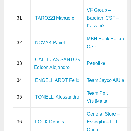
VF Group –
31
TAROZZI Manuele
Bardiani CSF –
Faizanè
MBH Bank Ballan
32
NOVÁK Pavel
CSB
CALLEJAS SANTOS
33
Petrolike
Edison Alejandro
34
ENGELHARDT Felix
Team Jayco AlUla
Team Polti
35
TONELLI Alessandro
VisitMalta
General Store –
36
LOCK Dennis
Essegibi – F.Lli
Curia