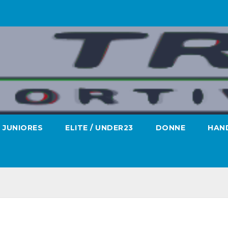
JUNIORES
ELITE / UNDER23
DONNE
HAND