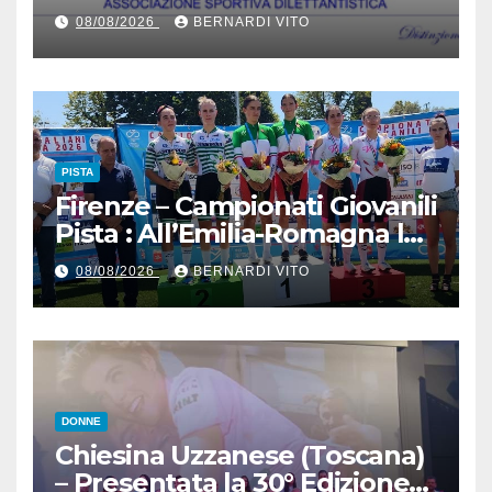
Domenica 9 Agosto il Gran
08/08/2026
BERNARDI VITO
Premio 12 Martiri – Si ringrazia
il signor Gianmario Gatti
(Segretario VC Novarese), per
la cortese collaborazione
tecnica
PISTA
Firenze – Campionati Giovanili
Pista : All’Emilia-Romagna la
Maglia Tricolore Madison
08/08/2026
BERNARDI VITO
“Donne Allieve”
DONNE
Chiesina Uzzanese (Toscana)
– Presentata la 30° Edizione