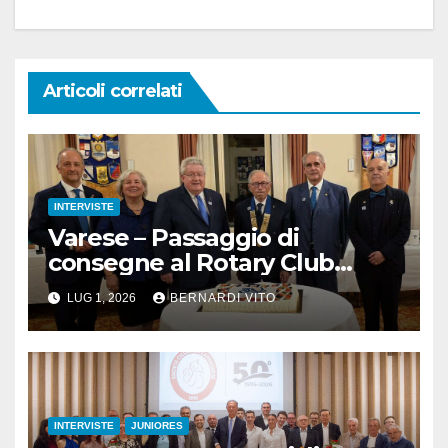
Articoli correlati
INTERVISTE
Varese – Passaggio di
consegne al Rotary Club
Varese Ceresio
LUG 1, 2026
BERNARDI VITO
INTERVISTE
JUNIORES