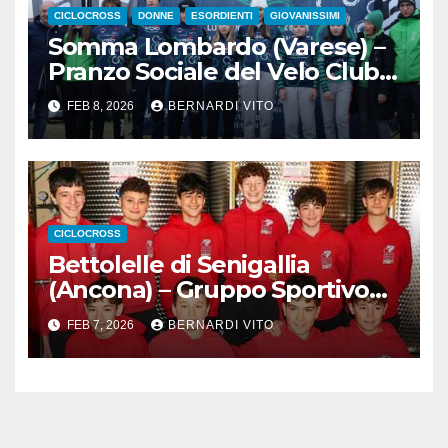
CICLOCROSS
DONNE
ESORDIENTI
GIOVANISSIMI
Somma Lombardo (Varese) –
Pranzo Sociale del Velo Club
Sommese
FEB 8, 2026
BERNARDI VITO
CICLOCROSS
Bettolelle di Senigallia
(Ancona) – Gruppo Sportivo
Pianello : Ciclocross in Festa
FEB 7, 2026
BERNARDI VITO