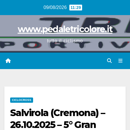
Vai
09/08/2026
11:29
al
contenuto
www.pedaletricolore.it
tutto il ciclismo
CICLOCROSS
Salvirola (Cremona) –
26.10.2025 – 5° Gran