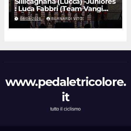
Sillicagnana (Lucca) -Juniores
: Luca Fabbri (Team Vangi
Tommasini) vince il “Gran
08/08/2026
BERNARDI VITO
Premio Garfagnana –
Memorial Gino Bartali”
www.pedaletricolore.
it
tutto il ciclismo