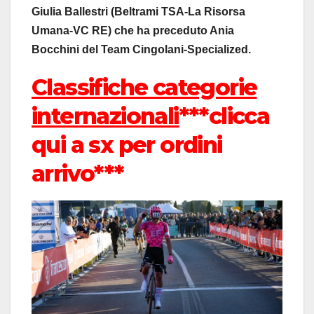
Giulia Ballestri (Beltrami TSA-La Risorsa
Umana-VC RE) che ha preceduto Ania
Bocchini del Team Cingolani-Specialized.
Classifiche categorie
internazionali
***clicca
qui a sx per ordini
arrivo***