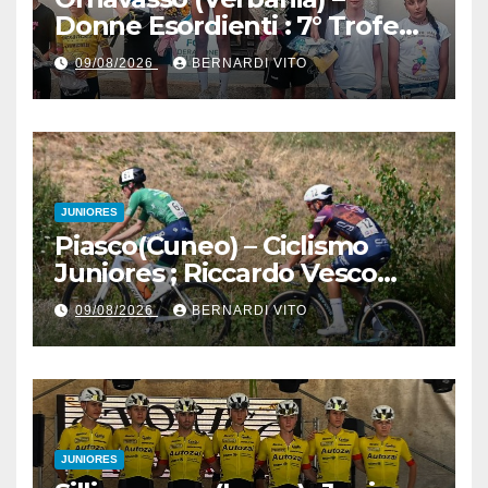
Donne Esordienti : 7° Trofeo
Santuario Madonna del
09/08/2026
BERNARDI VITO
Boden, Aurora Cerame e
Martina Zavattero le neo
campionesse regionali FCI
Piemonte
JUNIORES
Piasco(Cuneo) – Ciclismo
Juniores ; Riccardo Vesco
(Guerrini-Senaghese) al
09/08/2026
BERNARDI VITO
fotofinish su Gugnino (UC
Piasco) e Jedrysek (SC
Fagnano Nuova)
JUNIORES