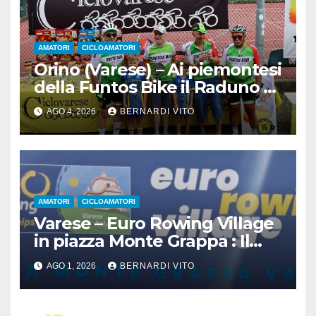
AMATORI
CICLOAMATORI
Orino (Varese) – Ai piemontesi
della Funtos Bike il Raduno di
Orino
AGO 4, 2026
BERNARDI VITO
AMATORI
CICLOAMATORI
Varese – Euro Rowing Village
in piazza Monte Grappa : Il
Canottaggio ospita il Ciclismo
AGO 1, 2026
BERNARDI VITO