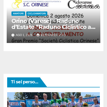
AMATORI
CICLOAMATORI
Orino (Varese) – Raduno
d’Estate “Raduno Ciclistico a
Concentramento” : Gran
AGO 1, 2026
BERNARDI VITO
Premio Società Ciclistica
Orinese domenica 02 Agosto
2026
Ti sei perso...