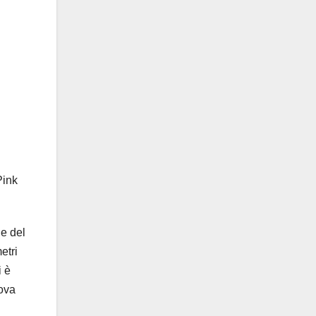
Pink
ne del
etri
i è
rova