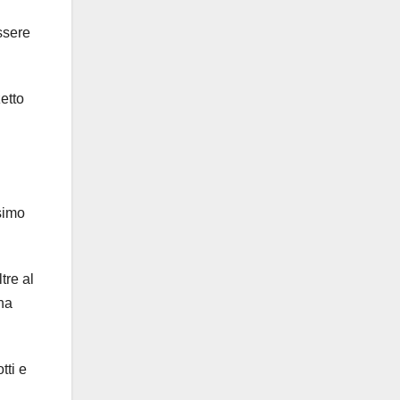
ssere
etto
esimo
tre al
ina
tti e