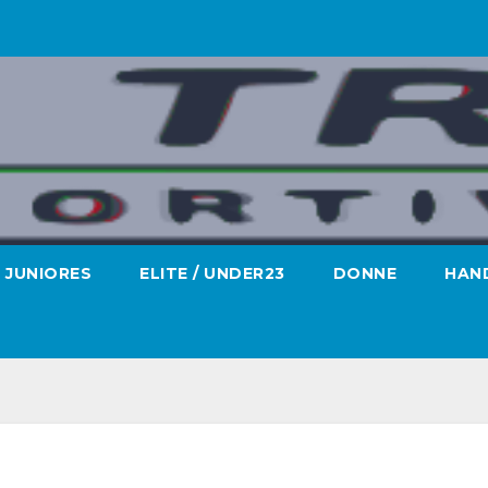
JUNIORES
ELITE / UNDER23
DONNE
HAND