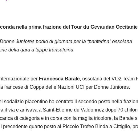
conda nella prima frazione del Tour du Gevaudan Occitanie
Donne Juniores podio di giornata per la “panterina” ossolana
one della gara a tappe transalpina
nternazionale per
Francesca Barale
, ossolana del VO2 Team 
ova francese di Coppa delle Nazioni UCI per Donne Juniores.
el sodalizio piacentino ha centrato il secondo posto nella frazio
l via e arrivava a Saint-Etienne du Valdonnez dopo 70 chilom
carica di categoria e in corsa con la maglia tricolore, la Barale s
 il precedente quarto posto al Piccolo Trofeo Binda a Cittiglio, p