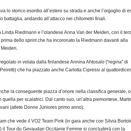
 lo storico esordio all’estero su strada e anche l’orgoglio di e
 battaglia, andando all’attacco nei chilometri finali.
ca Linda Riedmann e l’olandese Anna Van der Meiden, con il terz
ro prima dello sprint che ha incoronato la Riedmann davanti alla
r Meiden.
 regolato in volata dalla finlandese Annina Ahtosalo (“regina” di
o Peiretti) che ha piazzato anche Carlotta Cipressi al quattordic
nche la conseguente piazza d’onore nella classifica generale, ol
n quella per scalatrici. Dal canto suo, un’altra piemontese, Mart
iovani (atlete Donne Juniores primo anno).
team che vede il VO2 Team Pink (in gara anche con Silvia Bortolo
) il Tour du Gevaudan Occitanie Femme si concluderà con la