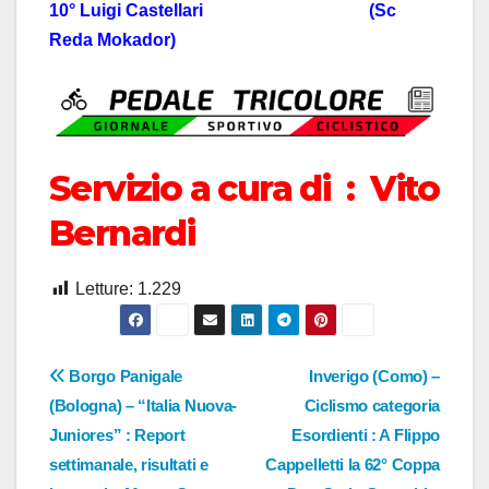
10° Luigi Castellari (Sc
Reda Mokador)
Servizio a cura di : Vito
Bernardi
Letture:
1.229
Navigazione
Borgo Panigale
Inverigo (Como) –
(Bologna) – “Italia Nuova-
Ciclismo categoria
articoli
Juniores” : Report
Esordienti : A Flippo
settimanale, risultati e
Cappelletti la 62° Coppa