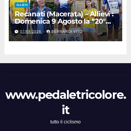
ALLIEVI
Recanati (Macerata) – Allievi :
Domenica 9 Agosto la “20°
Mare e Monti” nelle terre del
07/08/2026
BERNARDI VITO
grande Poeta Italiano
Giacomo Leopardi
www.pedaletricolore.
it
tutto il ciclismo