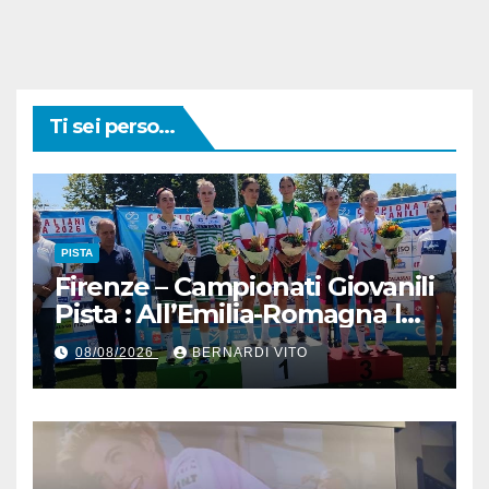
Ti sei perso...
PISTA
Firenze – Campionati Giovanili
Pista : All’Emilia-Romagna la
Maglia Tricolore Madison
08/08/2026
BERNARDI VITO
“Donne Allieve”