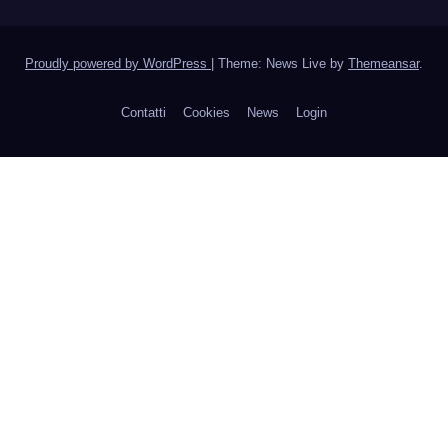
Proudly powered by WordPress
|
Theme: News Live by
Themeansar
.
Contatti
Cookies
News
Login