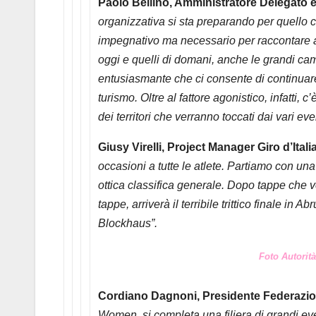
Paolo Bellino, Amministratore Delegato e
organizzativa si sta preparando per quello c
impegnativo ma necessario per raccontare a 
oggi e quelli di domani, anche le grandi ca
entusiasmante che ci consente di continuare
turismo. Oltre al fattore agonistico, infatti,
dei territori che verranno toccati dai vari even
Giusy Virelli, Project Manager Giro d’Ita
occasioni a tutte le atlete. Partiamo con un
ottica classifica generale. Dopo tappe che ve
tappe, arriverà il terribile trittico finale in A
Blockhaus”.
Foto Autorità
Cordiano Dagnoni, Presidente Federazione
Women, si completa una filiera di grandi eve