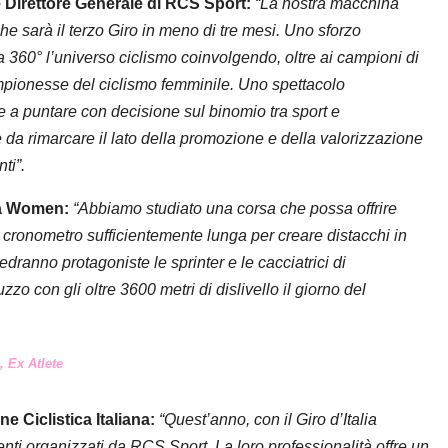
 Direttore Generale di RCS Sport:
“La nostra macchina
he sarà il terzo Giro in meno di tre mesi. Uno sforzo
360° l’universo ciclismo coinvolgendo, oltre ai campioni di
mpionesse del ciclismo femminile. Uno spettacolo
 a puntare con decisione sul binomio tra sport e
 c’è da rimarcare il lato della promozione e della valorizzazione
ti”.
lia Women:
“Abbiamo studiato una corsa che possa offrire
a cronometro sufficientemente lunga per creare distacchi in
dranno protagoniste le sprinter e le cacciatrici di
bruzzo con gli oltre 3600 metri di dislivello il giorno del
, Ex Atlete
 Ciclistica Italiana:
“Quest’anno, con il Giro d’Italia
nti organizzati da RCS Sport. La loro professionalità offre un