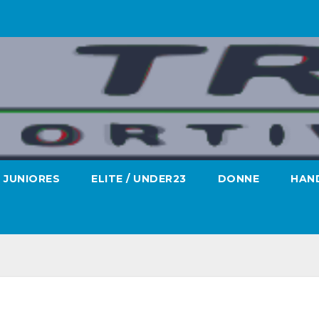
JUNIORES
ELITE / UNDER23
DONNE
HAND