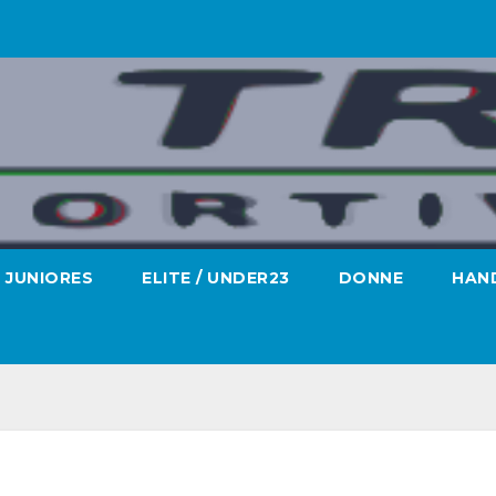
JUNIORES
ELITE / UNDER23
DONNE
HAND