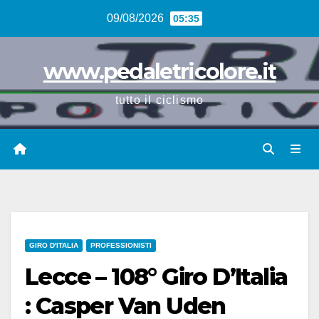
Vai
09/08/2026
05:35
al
contenuto
www.pedaletricolore.it
tutto il ciclismo
GIRO D'ITALIA
PROFESSIONISTI
Lecce – 108° Giro D’Italia
: Casper Van Uden