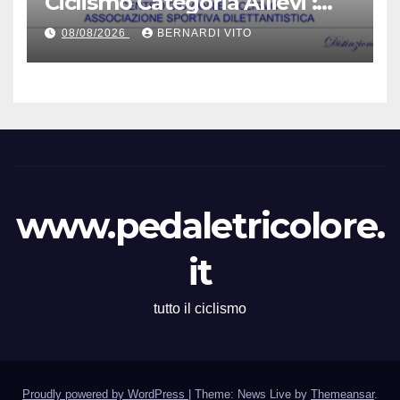
Ciclismo Categoria Allievi :
Domenica 9 Agosto il Gran
08/08/2026
BERNARDI VITO
Premio 12 Martiri – Si ringrazia
il signor Gianmario Gatti
(Segretario VC Novarese), per
la cortese collaborazione
tecnica
www.pedaletricolore.
it
tutto il ciclismo
Proudly powered by WordPress
|
Theme: News Live by
Themeansar
.