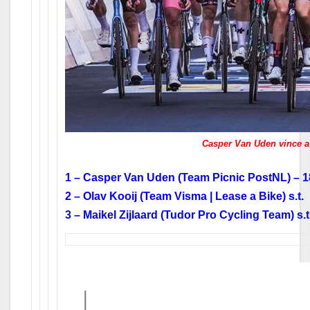
Casper Van Uden vince a 
1 – Casper Van Uden (Team Picnic PostNL) – 18
2 – Olav Kooij (Team Visma | Lease a Bike) s.t.
3 – Maikel Zijlaard (Tudor Pro Cycling Team) s.t