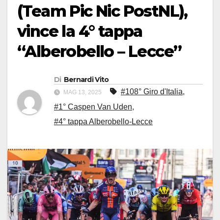
(Team Pic Nic PostNL),
vince la 4° tappa
“Alberobello – Lecce”
Di
Bernardi Vito
#108° Giro d'Italia
,
MAG 13, 2025
#1° Caspen Van Uden
,
#4° tappa Alberobello-Lecce