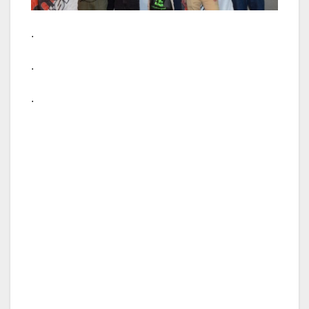
.
.
.