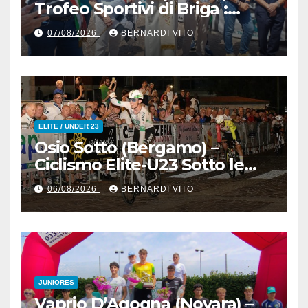
Trofeo Sportivi di Briga :
Nicolò Arrighetti è ancora lui
07/08/2026
BERNARDI VITO
il Re del Muro di San
Colombano
ELITE / UNDER 23
Osio Sotto (Bergamo) –
Ciclismo Elite-U23 Sotto le
Stelle : Kevin Bertoncelli (SC
06/08/2026
BERNARDI VITO
Padovani-Polo Cherry Bank)
su Andrea Biancalani
(Beltrami TSA Tre Colli)
JUNIORES
Vaprio D’Agogna (Novara) –