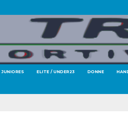
JUNIORES
ELITE / UNDER23
DONNE
HAND