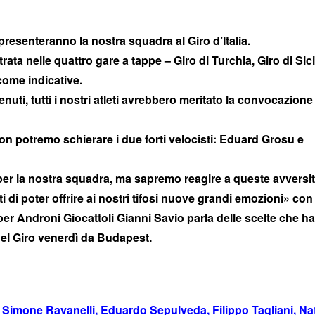
resenteranno la nostra squadra al Giro d’Italia.
ata nelle quattro gare a tappe – Giro di Turchia, Giro di Sicil
come indicative.
uti, tutti i nostri atleti avrebbero meritato la convocazione
on potremo schierare i due forti velocisti: Eduard Grosu e
 per la nostra squadra, ma sapremo reagire a queste avversi
di poter offrire ai nostri tifosi nuove grandi emozioni» con
er Androni Giocattoli Gianni Savio parla delle scelte che h
 del Giro venerdì da Budapest.
 Simone Ravanelli, Eduardo Sepulveda, Filippo Tagliani, Na