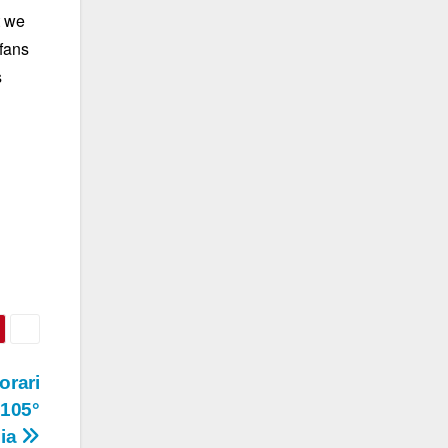
t we
 fans
s
orari
 105°
lia