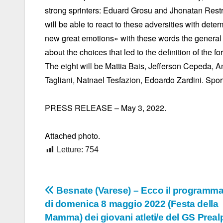
strong sprinters: Eduard Grosu and Jhonatan Restr
will be able to react to these adversities with det
new great emotions» with these words the general
about the choices that led to the definition of the f
The eight will be Mattia Bais, Jefferson Cepeda, 
Tagliani, Natnael Tesfazion, Edoardo Zardini. Spor
PRESS RELEASE – May 3, 2022.
Attached photo.
Letture:
754
Navigazione
Besnate (Varese) – Ecco il programma
di domenica 8 maggio 2022 (Festa della
articoli
Mamma) dei giovani atleti/e del GS Preal