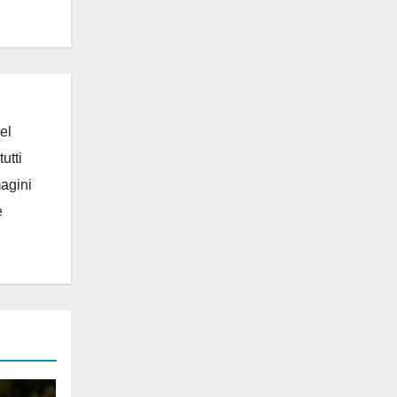
el
utti
magini
e