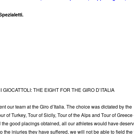
pezialetti.
IOCATTOLI: THE EIGHT FOR THE GIRO D’ITALIA
nt our team at the Giro d’Italia. The choice was dictated by the
ur of Turkey, Tour of Sicily, Tour of the Alps and Tour of Greece
 the good placings obtained, all our athletes would have deserv
o the injuries they have suffered, we will not be able to field the