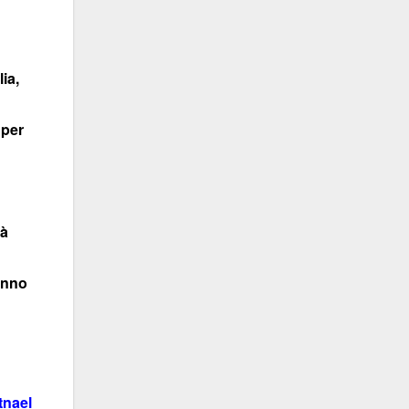
ia,
 per
tà
anno
tnael