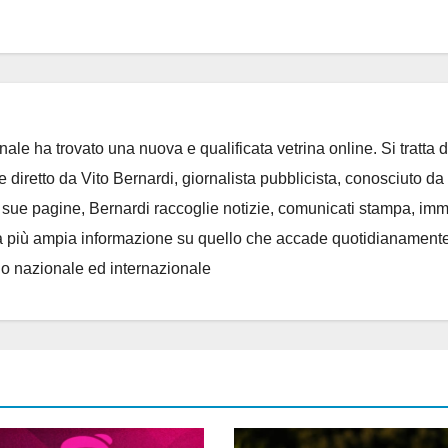
ale ha trovato una nuova e qualificata vetrina online. Si tratta d
e diretto da Vito Bernardi, giornalista pubblicista, conosciuto da t
e sue pagine, Bernardi raccoglie notizie, comunicati stampa, im
, e la più ampia informazione su quello che accade quotidianament
llo nazionale ed internazionale