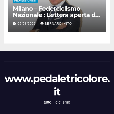
PROFESSIONISTI
Milano – Federciclismo
Nazionale : Lettera aperta del
Presidente Cordiano
05/08/2026
BERNARDI VITO
Dagnoni
www.pedaletricolore.
it
tutto il ciclismo