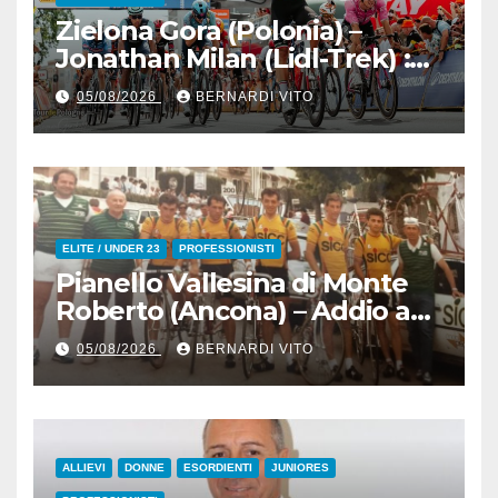
Zielona Gora (Polonia) –
Jonathan Milan (Lidl-Trek) :
Vince la terza tappa di
05/08/2026
BERNARDI VITO
seguito e in maglia gialla
all’83° Giro di Polonia
ELITE / UNDER 23
PROFESSIONISTI
Pianello Vallesina di Monte
Roberto (Ancona) – Addio ad
Alderino Bartoloni, Direttore
05/08/2026
BERNARDI VITO
Sportivo rigorosamente
Gentile
ALLIEVI
DONNE
ESORDIENTI
JUNIORES