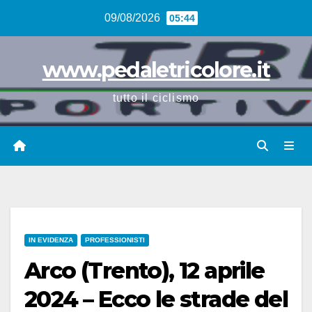
Vai
09/08/2026
05:44
al
contenuto
www.pedaletricolore.it
tutto il ciclismo
IN EVIDENZA
PROFESSIONISTI
Arco (Trento), 12 aprile
2024 – Ecco le strade del