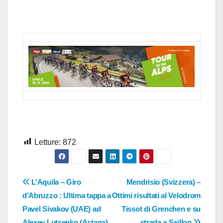
Letture:
872
Navigazione
L’Aquila – Giro
Mendrisio (Svizzera) –
d’Abruzzo : Ultima tappa a
Ottimi risultati al Velodrom
articoli
Pavel Sivakov (UAE) ad
Tissot di Grenchen e su
Alexey Lutsenko (Astana)
strada a Saillon