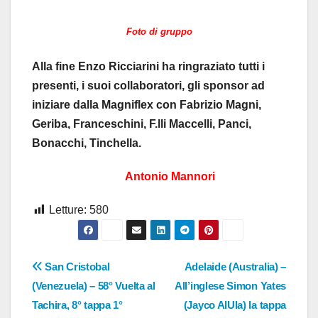
Foto di gruppo
Alla fine Enzo Ricciarini ha ringraziato tutti i
presenti, i suoi collaboratori, gli sponsor ad
iniziare dalla Magniflex con Fabrizio Magni,
Geriba, Franceschini, F.lli Maccelli, Panci,
Bonacchi, Tinchella.
Antonio Mannori
Letture:
580
Navigazione
San Cristobal
Adelaide (Australia) –
(Venezuela) – 58° Vuelta al
All’inglese Simon Yates
articoli
Tachira, 8° tappa 1°
(Jayco AlUla) la tappa