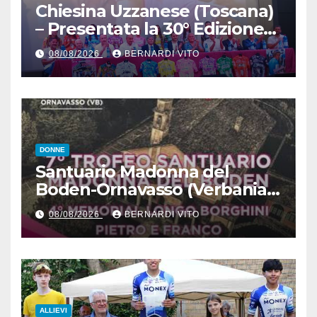
Chiesina Uzzanese (Toscana)
– Presentata la 30° Edizione
del Giro della Toscana
08/08/2026
BERNARDI VITO
Femminile : Si disputerà dal
27 al 30 Agosto 2026
DONNE
Santuario Madonna del
Boden-Ornavasso (Verbania)
– Ciclismo Femminile : Sabato
08/08/2026
BERNARDI VITO
8 Agosto il 7° Trofeo
Santuario Madonna del
Boden per le Esordienti,
Allieve e Juniors
ALLIEVI