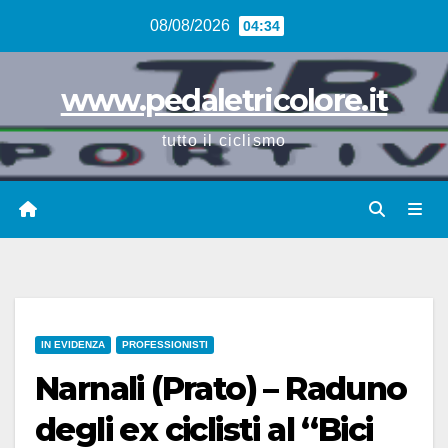
Vai
08/08/2026
04:34
al
contenuto
www.pedaletricolore.it
tutto il ciclismo
IN EVIDENZA
PROFESSIONISTI
Narnali (Prato) – Raduno
degli ex ciclisti al “Bici