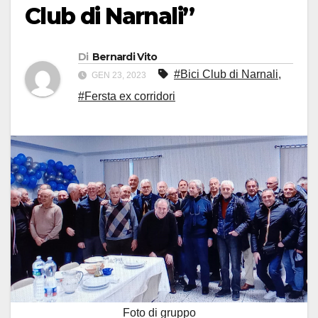
Club di Narnali”
Di
Bernardi Vito
#Bici Club di Narnali
,
GEN 23, 2023
#Fersta ex corridori
Foto di gruppo