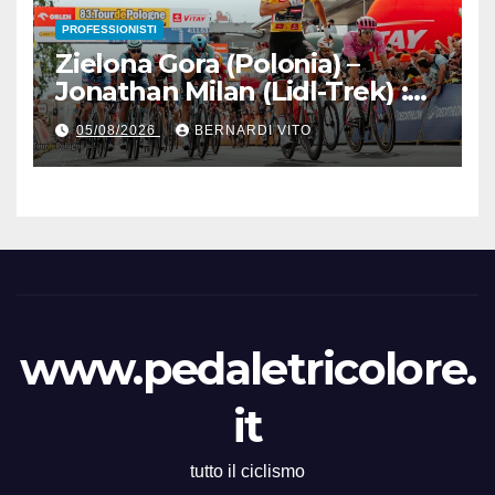
PROFESSIONISTI
Zielona Gora (Polonia) –
Jonathan Milan (Lidl-Trek) :
Vince la terza tappa di
05/08/2026
BERNARDI VITO
seguito e in maglia gialla
all’83° Giro di Polonia
www.pedaletricolore.
it
tutto il ciclismo