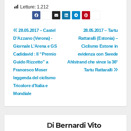
Letture:
1.212
Navigazione
28.05.2017 – Castel
28.05.2017 – Tartu
D’Azzano (Verona) -
Rattaralli (Estonia) –
articoli
Giornale L’Arena e GS
Ciclismo Estone in
Cadidavid : Il “Premio
evidenza con Swede
Guido Rizzetto” a
Ahlstrand che vince la 36°
Francesco Moser
Tartu Rattaralli
leggenda del ciclismo
Tricolore d’Italia e
Mondiale
Di
Bernardi Vito