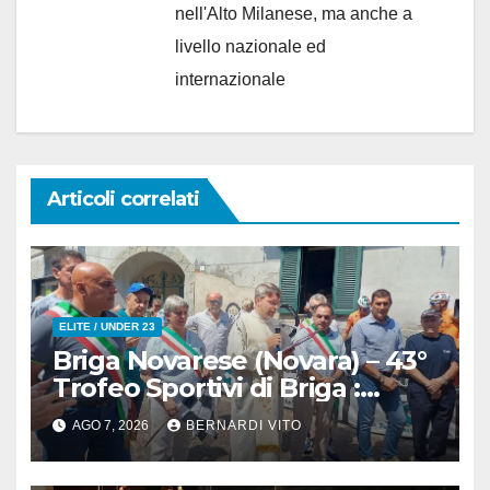
nell'Alto Milanese, ma anche a
livello nazionale ed
internazionale
Articoli correlati
ELITE / UNDER 23
Briga Novarese (Novara) – 43°
Trofeo Sportivi di Briga :
Nicolò Arrighetti è ancora lui il
AGO 7, 2026
BERNARDI VITO
Re del Muro di San
Colombano