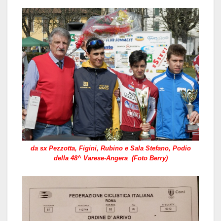
da sx Pezzotta, Figini, Rubino e Sala Stefano, Podio
della 48^ Varese-Angera (Foto Berry)