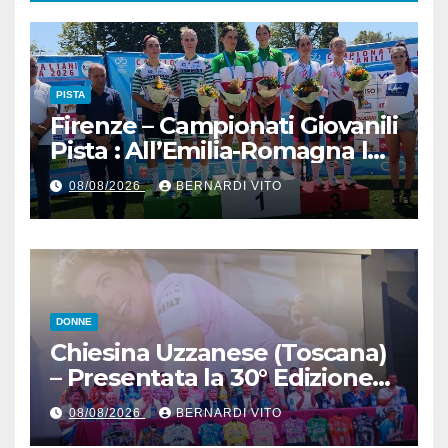
PISTA
Firenze – Campionati Giovanili
Pista : All’Emilia-Romagna la
Maglia Tricolore Madison
08/08/2026
BERNARDI VITO
“Donne Allieve”
DONNE
Chiesina Uzzanese (Toscana)
– Presentata la 30° Edizione
del Giro della Toscana
08/08/2026
BERNARDI VITO
Femminile : Si disputerà dal