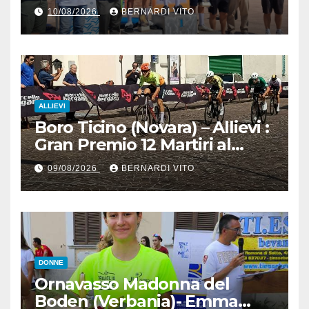
Pecognaga – Doppia gara
10/08/2026
BERNARDI VITO
Esordienti – Organizzazione
Ciclo Club Guidizzolo 1977:
Fotoservizio di Paolo Biondo
ALLIEVI
Boro Ticino (Novara) – Allievi :
Gran Premio 12 Martiri al
trentino Pietro Valenti
09/08/2026
BERNARDI VITO
(Ciclistica Dro) con 1’30” sul
bergamasco Pietro resca (SC
Romanese) – Servizio
fotografico di Luciano
Pedretti
DONNE
Ornavasso Madonna del
Boden (Verbania)- Emma