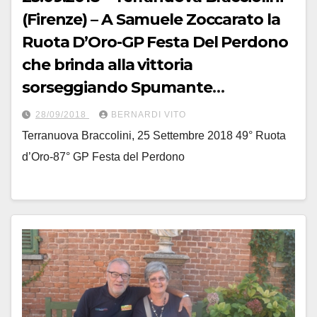
(Firenze) – A Samuele Zoccarato la
Ruota D’Oro-GP Festa Del Perdono
che brinda alla vittoria
sorseggiando Spumante
Giacobazzi col francese Clement
28/09/2018
BERNARDI VITO
Champoussin e Filippo Rocchetti –
Terranuova Braccolini, 25 Settembre 2018 49° Ruota
Fotoservizio di Armanden
d’Oro-87° GP Festa del Perdono