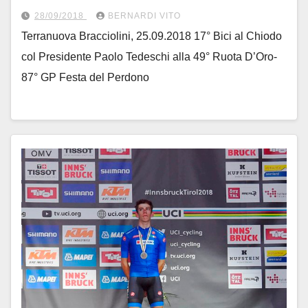
Festa del Perdono – Fotoservizio di
28/09/2018
BERNARDI VITO
Armanden
Terranuova Bracciolini, 25.09.2018 17° Bici al Chiodo
col Presidente Paolo Tedeschi alla 49° Ruota D’Oro-
87° GP Festa del Perdono