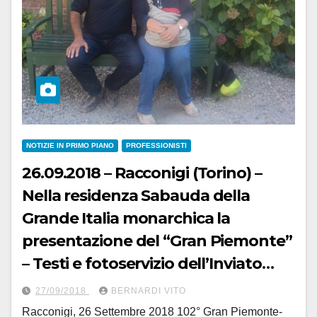
NOTIZIE IN PRIMO PIANO
PROFESSIONISTI
26.09.2018 – Racconigi (Torino) –
Nella residenza Sabauda della
Grande Italia monarchica la
presentazione del “Gran Piemonte”
– Testi e fotoservizio dell’Inviato
Speciale Aldo Trovati
27/09/2018
BERNARDI VITO
Racconigi, 26 Settembre 2018 102° Gran Piemonte-