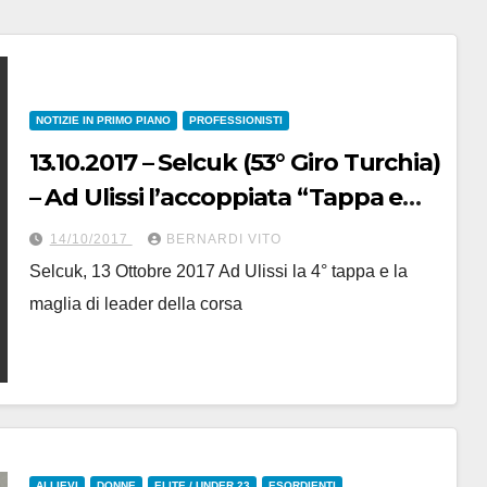
NOTIZIE IN PRIMO PIANO
PROFESSIONISTI
13.10.2017 – Selcuk (53° Giro Turchia)
– Ad Ulissi l’accoppiata “Tappa e
Maglia”
14/10/2017
BERNARDI VITO
Selcuk, 13 Ottobre 2017 Ad Ulissi la 4° tappa e la
maglia di leader della corsa
ALLIEVI
DONNE
ELITE / UNDER 23
ESORDIENTI