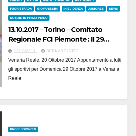
FUORISTRADA
GIOVANISSIMI
IN EVIDENZA
JUNIORES
NEWS
NOTIZIE IN PRIMO PIANO
13.10.2017 – Torino – Comitato
Regionale FCI Piemonte : Il 29
Ottobre 2017 premiazioni degli
13/10/2017
BERNARDI VITO
Atleti e delle Società Piemontesi
Venaria Reale, 20 Ottobre 2017 Appuntamento a tutti
gli sportivi per Domenica 29 Ottobre 2017 a Venaria
Reale
PROFESSIONISTI