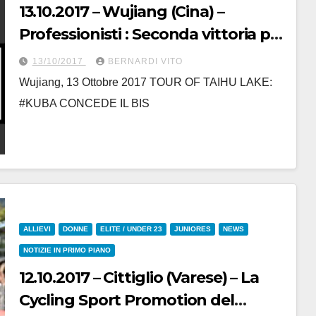
13.10.2017 – Wujiang (Cina) –
Professionisti : Seconda vittoria per
Jakub Mareczko (Wilier Triestina-
13/10/2017
BERNARDI VITO
Selle Italia) che ora insidia Nicolas
Wujiang, 13 Ottobre 2017 TOUR OF TAIHU LAKE:
Marini (Nippo-Vini Fantini) per un
#KUBA CONCEDE IL BIS
solo secondo nella “Generale”
ALLIEVI
DONNE
ELITE / UNDER 23
JUNIORES
NEWS
NOTIZIE IN PRIMO PIANO
12.10.2017 – Cittiglio (Varese) – La
Cycling Sport Promotion del