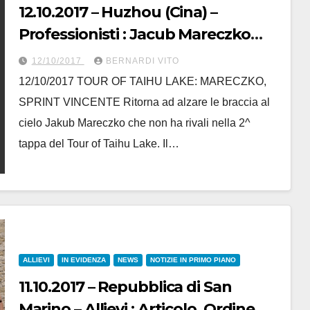
12.10.2017 – Huzhou (Cina) –
Professionisti : Jacub Mareczko
vince la 2° Tappa del Tour of Taihu
12/10/2017
BERNARDI VITO
Lake in Cina. E’ il suo quarto
12/10/2017 TOUR OF TAIHU LAKE: MARECZKO,
successo stagionale, 6° per la
SPRINT VINCENTE Ritorna ad alzare le braccia al
Wilier Triestina-Selle Italia
cielo Jakub Mareczko che non ha rivali nella 2^
tappa del Tour of Taihu Lake. Il…
ALLIEVI
IN EVIDENZA
NEWS
NOTIZIE IN PRIMO PIANO
11.10.2017 – Repubblica di San
Marino – Allievi : Articolo, Ordine