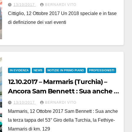
Presidente Minervino già in cabina
13/10/2017
BERNARDI VITO
di regia per la stagione 2018 che
Cittiglio, 12 Ottobre 2017 Un 2018 speciale e in fase
sarà ricca di iniziative e sorprese
di definizione dei vari eventi
speciali
IN EVIDENZA
NEWS
NOTIZIE IN PRIMO PIANO
PROFESSIONISTI
12.10.2017 – Marmaris (Turchia) –
Ancora Sam Bennett : Sua anche la
3° Tappa del 53° Giro della Turchia
13/10/2017
BERNARDI VITO
Marmaris, 12 Ottobre 2017 Sam Bennett : Sua anche
la terza tappa del 53° Giro della Turchia, la Fethiye-
Marmaris di km. 129