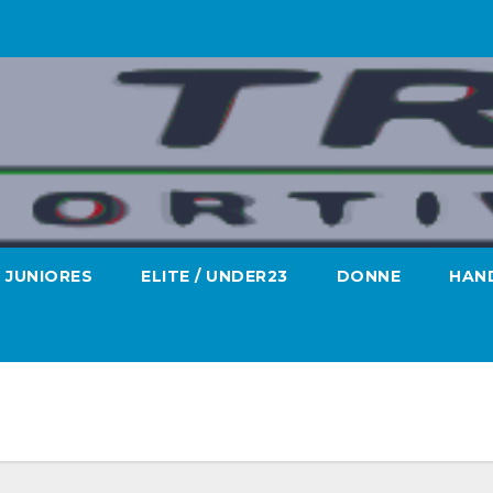
JUNIORES
ELITE / UNDER23
DONNE
HAND