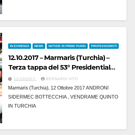
IN EVIDENZA
NEWS
NOTIZIE IN PRIMO PIANO
PROFESSIONISTI
12.10.2017 – Marmaris (Turchia) –
Terza tappa del 53° Presidential
Tour di Turchia : Tre tappe su tre
12/10/2017
BERNARDI VITO
per l’irlandese Sam Bennett
Marmaris (Turchia), 12 Ottobre 2017 ANDRONI
SIDERMEC BOTTECCHIA , VENDRAME QUINTO
IN TURCHIA