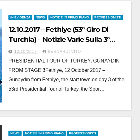
IN EVIDENZA
NEWS
NOTIZIE IN PRIMO PIANO
PROFESSIONISTI
12.10.2017 – Fethiye (53° Giro Di
Turchia) – Notizie Varie Sulla 3°
Tappa E Sulle Classifiche
12/10/2017
BERNARDI VITO
PRESIDENTIAL TOUR OF TURKEY: GÜNAYDIN
FROM STAGE 3Fethiye, 12 October 2017 –
Günaydın from Fethiye, the start town on day 3 of the
53rd Presidential Tour of Turkey, the Spor…
NEWS
NOTIZIE IN PRIMO PIANO
PROFESSIONISTI