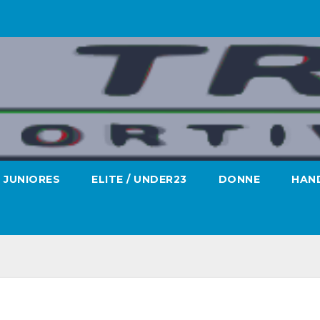
JUNIORES
ELITE / UNDER23
DONNE
HAND