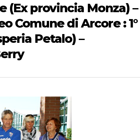
re (Ex provincia Monza) –
feo Comune di Arcore : 1°
peria Petalo) –
Berry