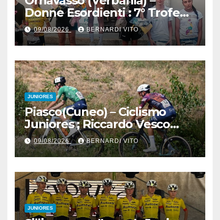
Ornavasso (Verbania) –
Donne Esordienti : 7° Trofeo
Santuario Madonna del
09/08/2026
BERNARDI VITO
Boden, Aurora Cerame e
Martina Zavattero le neo
campionesse regionali FCI
Piemonte
JUNIORES
Piasco(Cuneo) – Ciclismo
Juniores ; Riccardo Vesco
(Guerrini-Senaghese) al
09/08/2026
BERNARDI VITO
fotofinish su Gugnino (UC
Piasco) e Jedrysek (SC
Fagnano Nuova)
JUNIORES