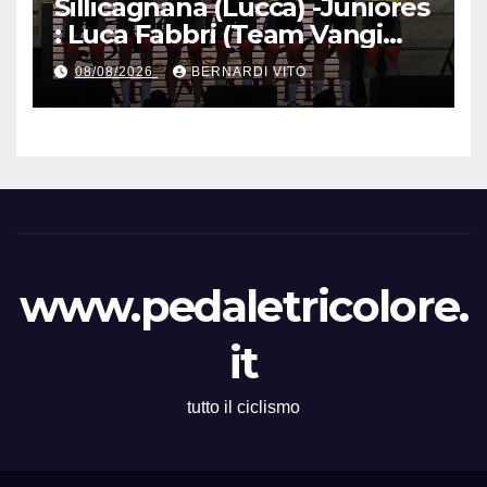
Sillicagnana (Lucca) -Juniores
: Luca Fabbri (Team Vangi
Tommasini) vince il “Gran
08/08/2026
BERNARDI VITO
Premio Garfagnana –
Memorial Gino Bartali”
www.pedaletricolore.
it
tutto il ciclismo