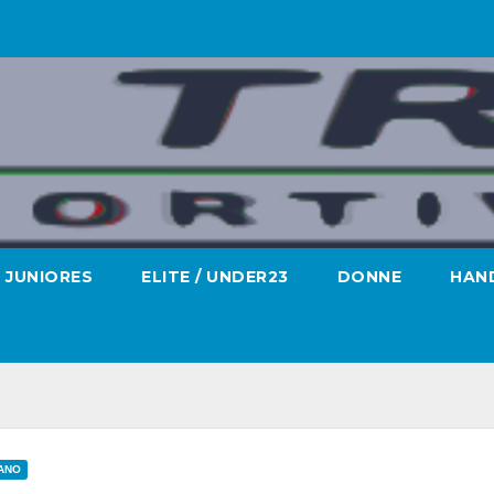
JUNIORES
ELITE / UNDER23
DONNE
HAND
IANO