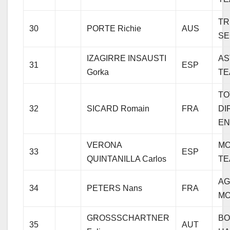
TR
30
PORTE Richie
AUS
SE
IZAGIRRE INSAUSTI
AS
31
ESP
Gorka
TE
TO
32
SICARD Romain
FRA
DI
EN
VERONA
MO
33
ESP
QUINTANILLA Carlos
TE
AG
34
PETERS Nans
FRA
MO
GROSSSCHARTNER
BO
35
AUT