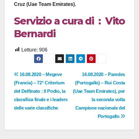
Cruz (Uae Team Emirates).
Servizio a cura di : Vito
Bernardi
Letture:
906
Navigazione
16.08.2020 – Megeve
16.08.2020 – Paredes
(Francia) – 72° Criterium
(Portogallo) – Rui Costa
articoli
del Delfinato : Il Podio, la
(Uae Team Emirates), per
classifica finale e i leaders
la seconda volta
delle varie classifiche
Campione nazionale del
Portogallo