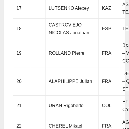
AS
17
LUTSENKO Alexey
KAZ
TE
CASTROVIEJO
18
ESP
TE
NICOLAS Jonathan
B&
19
ROLLAND Pierre
FRA
– 
C
DE
20
ALAPHILIPPE Julian
FRA
– 
ST
EF
21
URAN Rigoberto
COL
CY
AG
22
CHEREL Mikael
FRA