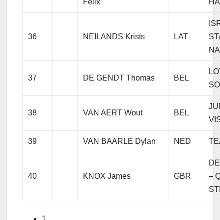
Felix
H
IS
36
NEILANDS Krists
LAT
ST
NA
LO
37
DE GENDT Thomas
BEL
SO
JU
38
VAN AERT Wout
BEL
VI
39
VAN BAARLE Dylan
NED
TE
DE
40
KNOX James
GBR
– 
ST
1