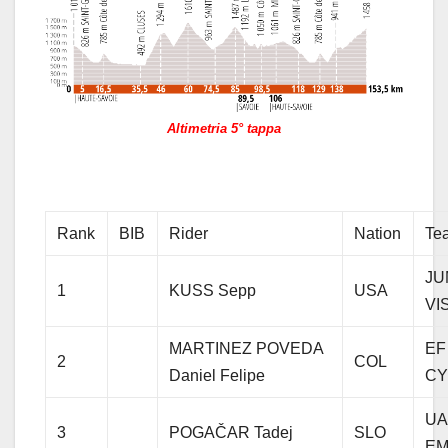
Altimetria 5° tappa
Rank
BIB
Rider
Nation
Te
JU
1
KUSS Sepp
USA
VI
MARTINEZ POVEDA
EF
2
COL
Daniel Felipe
CY
UA
3
POGAČAR Tadej
SLO
EM