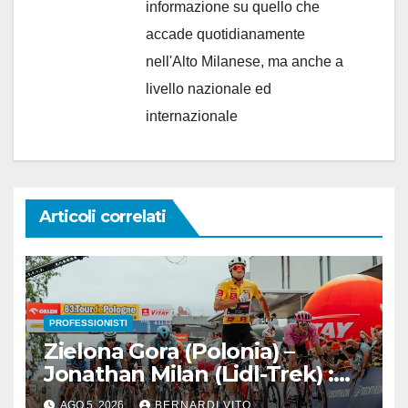
informazione su quello che
accade quotidianamente
nell'Alto Milanese, ma anche a
livello nazionale ed
internazionale
Articoli correlati
PROFESSIONISTI
Zielona Gora (Polonia) –
Jonathan Milan (Lidl-Trek) :
Vince la terza tappa di
AGO 5, 2026
BERNARDI VITO