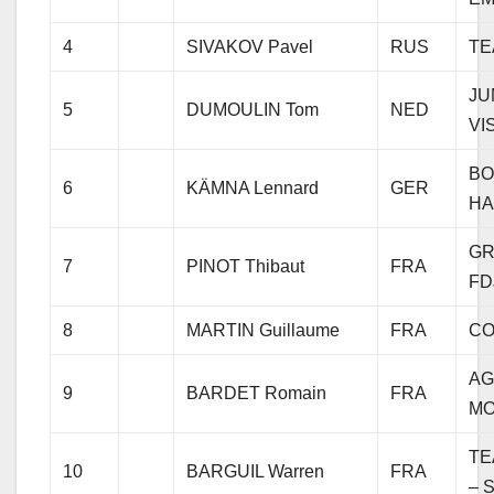
4
SIVAKOV Pavel
RUS
TE
JU
5
DUMOULIN Tom
NED
VI
BO
6
KÄMNA Lennard
GER
H
GR
7
PINOT Thibaut
FRA
FD
8
MARTIN Guillaume
FRA
CO
AG
9
BARDET Romain
FRA
MO
TE
10
BARGUIL Warren
FRA
– 