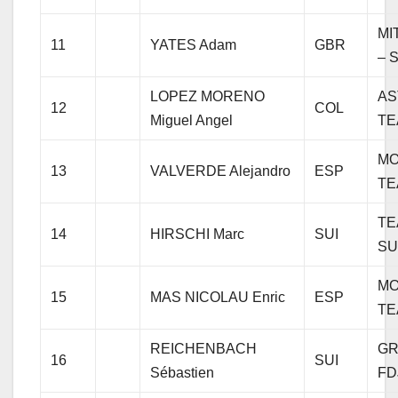
MI
11
YATES Adam
GBR
– 
LOPEZ MORENO
AS
12
COL
Miguel Angel
TE
MO
13
VALVERDE Alejandro
ESP
TE
TE
14
HIRSCHI Marc
SUI
S
MO
15
MAS NICOLAU Enric
ESP
TE
REICHENBACH
GR
16
SUI
Sébastien
FD