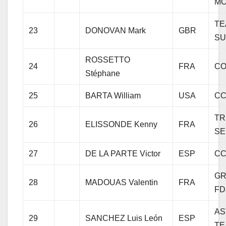
MO
TE
23
DONOVAN Mark
GBR
S
ROSSETTO
24
FRA
CO
Stéphane
25
BARTA William
USA
CC
TR
26
ELISSONDE Kenny
FRA
SE
27
DE LA PARTE Victor
ESP
CC
GR
28
MADOUAS Valentin
FRA
FD
AS
29
SANCHEZ Luis León
ESP
TE