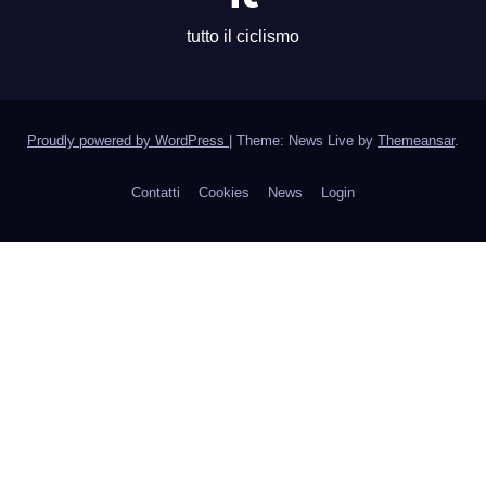
tutto il ciclismo
Proudly powered by WordPress
|
Theme: News Live by
Themeansar
.
Contatti
Cookies
News
Login