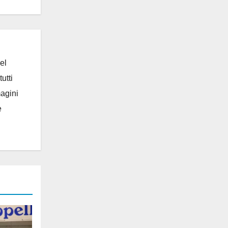
el
utti
magini
e