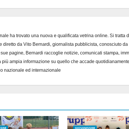
ale ha trovato una nuova e qualificata vetrina online. Si tratta d
e diretto da Vito Bernardi, giornalista pubblicista, conosciuto da t
e sue pagine, Bernardi raccoglie notizie, comunicati stampa, im
, e la più ampia informazione su quello che accade quotidianament
llo nazionale ed internazionale
SIMI
GIOVANISSIMI