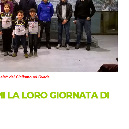
ala^ del Ciclismo ad Ovada
MI LA LORO GIORNATA DI