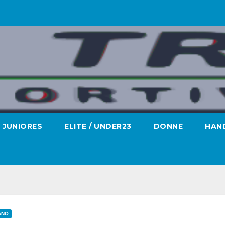
JUNIORES
ELITE / UNDER23
DONNE
HAND
IANO