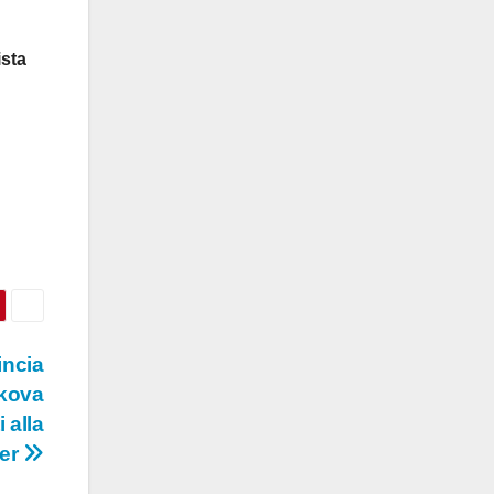
ista
incia
lkova
 alla
ner