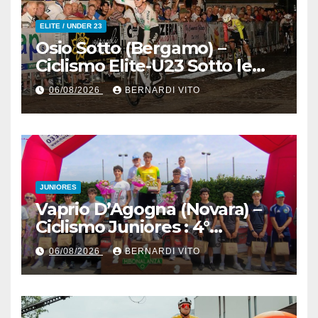
ELITE / UNDER 23
Osio Sotto (Bergamo) –
Ciclismo Elite-U23 Sotto le
Stelle : Kevin Bertoncelli (SC
06/08/2026
BERNARDI VITO
Padovani-Polo Cherry Bank)
su Andrea Biancalani
(Beltrami TSA Tre Colli)
JUNIORES
Vaprio D’Agogna (Novara) –
Ciclismo Juniores : 4°
Memorial Pippo Fallarini al
06/08/2026
BERNARDI VITO
valsusano Graziano Paolo
Marangon (Team Guerrini –
Senaghese)