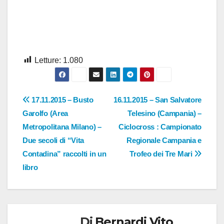
Letture:
1.080
Navigazione
17.11.2015 – Busto
16.11.2015 – San Salvatore
Garolfo (Area
Telesino (Campania) –
articoli
Metropolitana Milano) –
Ciclocross : Campionato
Due secoli di “Vita
Regionale Campania e
Contadina” raccolti in un
Trofeo dei Tre Mari
libro
Di
Bernardi Vito