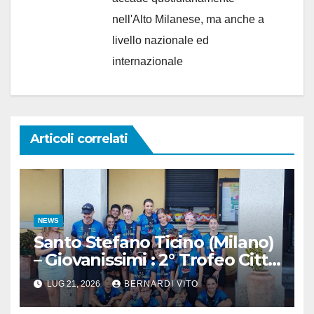
nell'Alto Milanese, ma anche a
livello nazionale ed
internazionale
Articoli correlati
NEWS
Santo Stefano Ticino (Milano)
– Giovanissimi : 2° Trofeo Città
di Santo Stefano Ticino
LUG 21, 2026
BERNARDI VITO