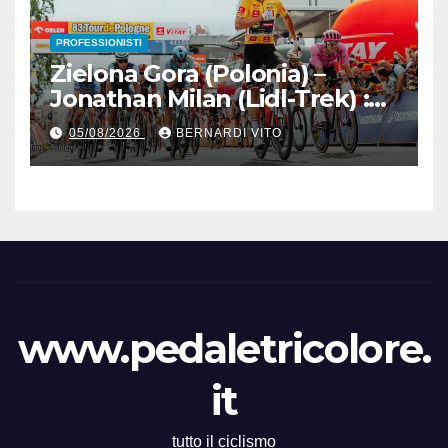
PROFESSIONISTI
Zielona Gora (Polonia) –
Jonathan Milan (Lidl-Trek) :
Vince la terza tappa di
05/08/2026
BERNARDI VITO
seguito e in maglia gialla
all’83° Giro di Polonia
www.pedaletricolore.
it
tutto il ciclismo