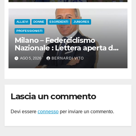
Giacomo Leopardi
ALLIEVI
DONNE
ESORDIENTI
JUNIORES
PROFESSIONISTI
Milano – Federciclismo
Nazionale : Lettera aperta del
Presidente Cordiano Dagnoni
AGO 5, 2026
BERNARDI VITO
Lascia un commento
Devi essere
connesso
per inviare un commento.