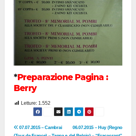
*
Preparazione Pagina :
Berry
Letture:
1.552
Navigazione
07.07.2015 – Cambrai
06.07.2015 – Huy (Regno
(Tour de France) – Tappa e
del Belgio) – “Fracassant”